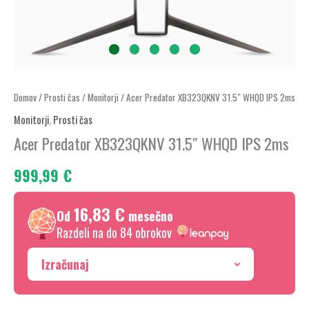
Acer
Domov
/
Prosti čas
/
Monitorji
/ Acer Predator XB323QKNV 31.5″ WHQD IPS 2ms
Predator
Monitorji
,
Prosti čas
XB323QKNV
Acer Predator XB323QKNV 31.5″ WHQD IPS 2ms
31.5"
999,99
€
WHQD
IPS
16,83 €
2ms
Od
mesečno
količina
Razdeli na do 84 obrokov
Izračunaj