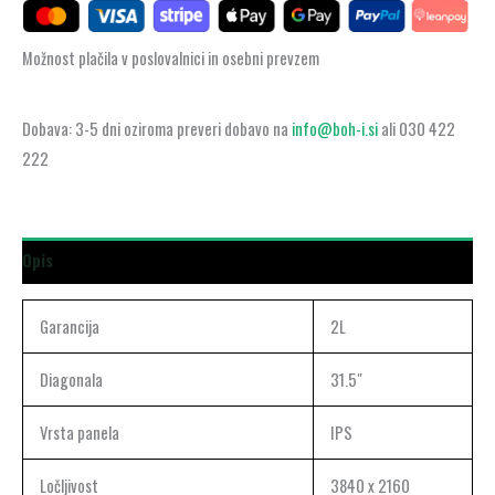
Možnost plačila v poslovalnici in osebni prevzem
Dobava: 3-5 dni oziroma preveri dobavo na
info@boh-i.si
ali 030 422
222
Opis
Garancija
2L
Diagonala
31.5″
Vrsta panela
IPS
Ločljivost
3840 x 2160