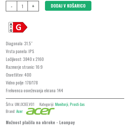
-
+
DODAJ V KOŠARICO
Diagonala:
31.5″
Vrsta panela:
IPS
Ločljivost:
3840 x 2160
Razmerje stranic:
16:9
Osvetlitev:
400
Vidno polje:
178/178
Frekvenca osveževanja ekrana:
144
Šifra:
UM.JX3EE.V01
Kategoriji:
Monitorji
,
Prosti čas
Brand:
Acer
Možnost plačila na obroke - Leanpay