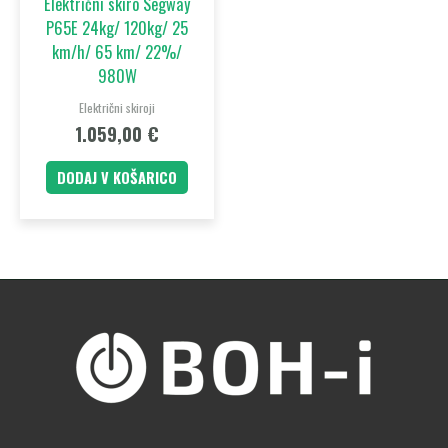
Električni skiro Segway
P65E 24kg/ 120kg/ 25
km/h/ 65 km/ 22%/
980W
Električni skiroji
1.059,00
€
DODAJ V KOŠARICO