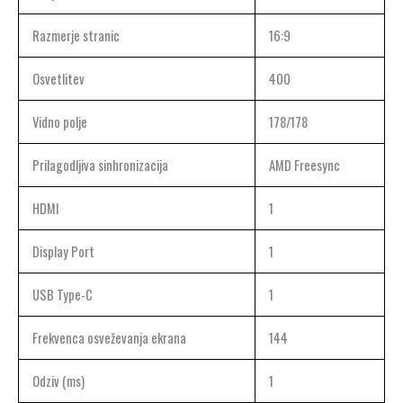
Razmerje stranic
16:9
Osvetlitev
400
Vidno polje
178/178
Prilagodljiva sinhronizacija
AMD Freesync
HDMI
1
Display Port
1
USB Type-C
1
Frekvenca osveževanja ekrana
144
Odziv (ms)
1