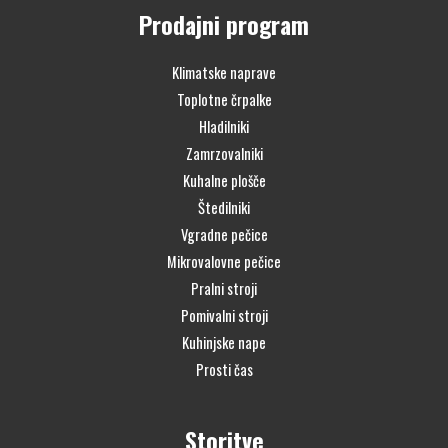
Prodajni program
Klimatske naprave
Toplotne črpalke
Hladilniki
Zamrzovalniki
Kuhalne plošče
Štedilniki
Vgradne pečice
Mikrovalovne pečice
Pralni stroji
Pomivalni stroji
Kuhinjske nape
Prosti čas
Storitve