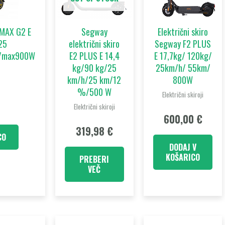
 MAX G2 E
Segway
Električni skiro
25
električni skiro
Segway F2 PLUS
/max900W
E2 PLUS E 14,4
E 17,7kg/ 120kg/
kg/90 kg/25
25km/h/ 55km/
km/h/25 km/12
800W
%/500 W
Električni skiroji
Električni skiroji
600,00
€
319,98
€
CO
DODAJ V
KOŠARICO
PREBERI
VEČ