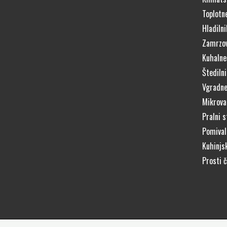
Toplotn
Hladilni
Zamrzov
Kuhalne
Štedilni
Vgradne
Mikrova
Pralni s
Pomivaln
Kuhinjs
Prosti 