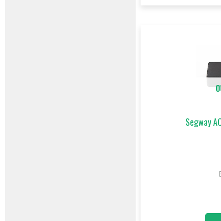
O
Segway AC