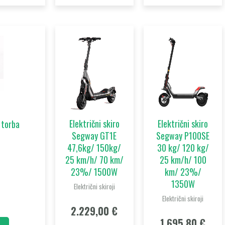
Električni skiro
Električni skiro
 torba
Segway GT1E
Segway P100SE
47,6kg/ 150kg/
30 kg/ 120 kg/
25 km/h/ 70 km/
25 km/h/ 100
23%/ 1500W
km/ 23%/
1350W
Električni skiroji
Električni skiroji
2.229,00
€
1.695,80
€