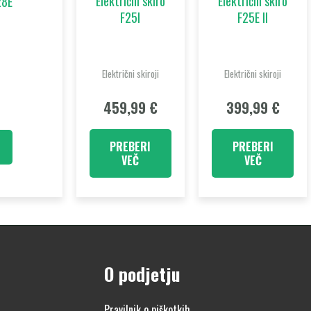
Električni skiro
Električni skiro
28E
F25I
F25E II
Električni skiroji
Električni skiroji
459,99
€
399,99
€
PREBERI
PREBERI
VEČ
VEČ
O podjetju
Pravilnik o piškotkih