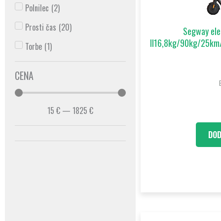
Polnilec
(
2
)
Prosti čas
(
20
)
Segway elek
II16,8kg/90kg/25
Torbe
(
1
)
CENA
15
€
—
1825
€
DOD