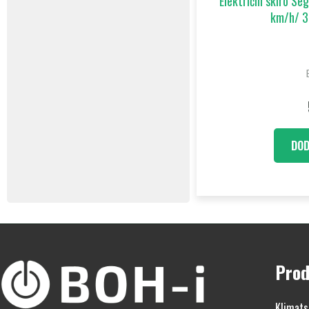
Električni skiro S
km/h/ 
DOD
Prod
Klimats