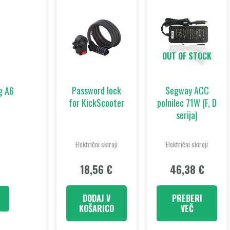
OUT OF STOCK
Password lock
Segway ACC
ng A6
for KickScooter
polnilec 71W (F, D
serija)
Električni skiroji
Električni skiroji
18,56
€
46,38
€
DODAJ V
PREBERI
KOŠARICO
VEČ