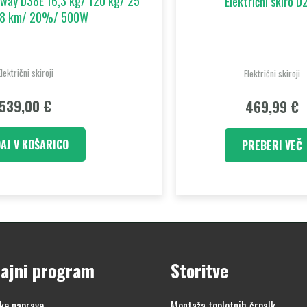
egway D38E 16,3 kg/ 120 kg/ 25
Električni skiro D
38 km/ 20%/ 500W
Električni skiroji
Električni skiroji
539,00
€
469,99
€
AJ V KOŠARICO
PREBERI VEČ
ajni program
Storitve
ke naprave
Montaža toplotnih črpalk