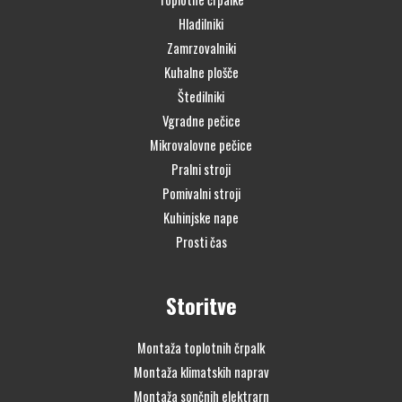
Hladilniki
Zamrzovalniki
Kuhalne plošče
Štedilniki
Vgradne pečice
Mikrovalovne pečice
Pralni stroji
Pomivalni stroji
Kuhinjske nape
Prosti čas
Storitve
Montaža toplotnih črpalk
Montaža klimatskih naprav
Montaža sončnih elektrarn