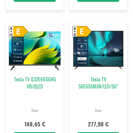
Tesla TV Q32E665GHS
Tesla TV
HD/QLED
50E655BUW/LED/50″
Dom
Dom
148,45
€
277,98
€