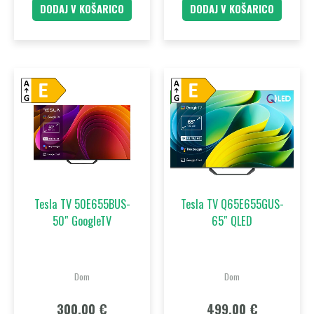
DODAJ V KOŠARICO
DODAJ V KOŠARICO
Tesla TV 50E655BUS-
Tesla TV Q65E655GUS-
50″ GoogleTV
65″ QLED
Dom
Dom
300,00
€
499,00
€