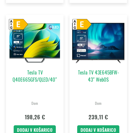
Tesla TV
Tesla TV 43E645BFW-
Q40E665GFS/QLED/40″
43″ WebOS
Dom
Dom
198,26
€
239,11
€
DODAJ V KOŠARICO
DODAJ V KOŠARICO