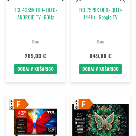
TCL 43S5K FHD- QLED-
TCL 75P8K UHD- QLED-
ANDROID TV- 60Hz
144Hz- Google TV
Dom
Dom
269,00
€
849,00
€
DODAJ V KOŠARICO
DODAJ V KOŠARICO