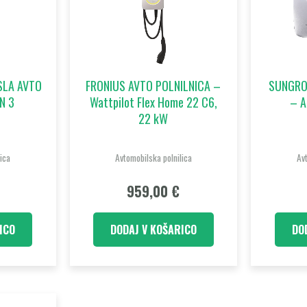
ESLA AVTO
FRONIUS AVTO POLNILNICA –
SUNGRO
N 3
Wattpilot Flex Home 22 C6,
– A
22 kW
ica
Avtomobilska polnilica
Avt
959,00
€
ICO
DODAJ V KOŠARICO
DO