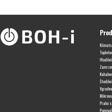
Prod
Klimats
Toplotn
Hladilni
Zamrzov
Kuhalne
Štedilni
Vgradne
Mikrova
Pralni s
Pomivaln