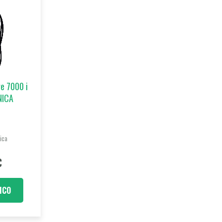
e 7000 i
NICA
ica
€
ICO