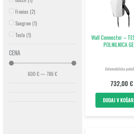
Bosch
(
1
)
Fronius
(
2
)
Sungrow
(
1
)
Tesla
(
1
)
Wall Connector – T
POLNILNICA GE
CENA
Avtomobilska polnil
600
€
—
786
€
732,00
€
DODAJ V KOŠAR