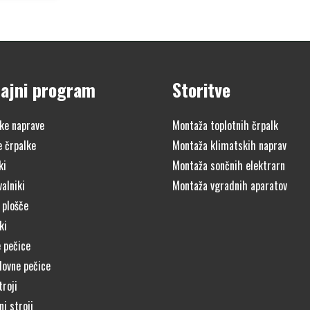
ajni program
Storitve
ke naprave
Montaža toplotnih črpalk
e črpalke
Montaža klimatskih naprav
ki
Montaža sončnih elektrarn
alniki
Montaža vgradnih aparatov
 plošče
ki
 pečice
lovne pečice
troji
i stroji