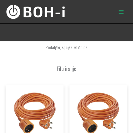
Skip
to
content
Podaljški, spojke, vtičnice
Filtriranje