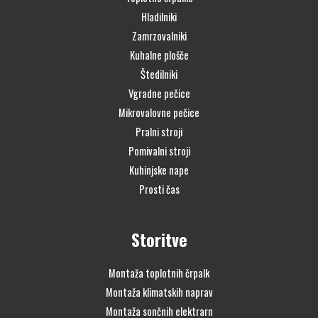
Hladilniki
Zamrzovalniki
Kuhalne plošče
Štedilniki
Vgradne pečice
Mikrovalovne pečice
Pralni stroji
Pomivalni stroji
Kuhinjske nape
Prosti čas
Storitve
Montaža toplotnih črpalk
Montaža klimatskih naprav
Montaža sončnih elektrarn