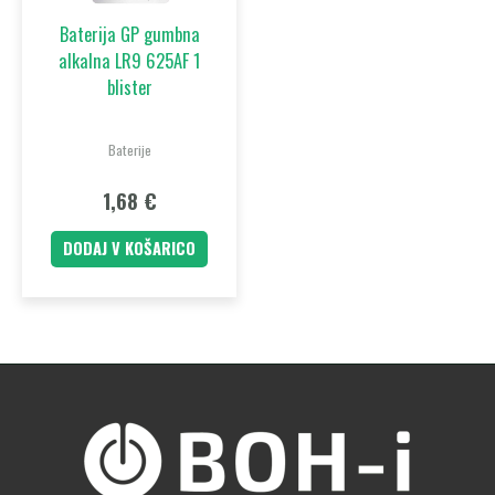
Baterija GP gumbna
alkalna LR9 625AF 1
blister
Baterije
1,68
€
DODAJ V KOŠARICO