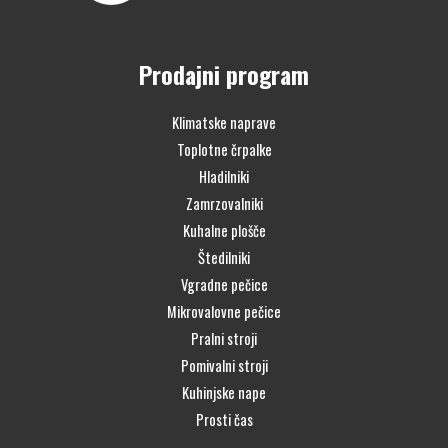
Prodajni program
Klimatske naprave
Toplotne črpalke
Hladilniki
Zamrzovalniki
Kuhalne plošče
Štedilniki
Vgradne pečice
Mikrovalovne pečice
Pralni stroji
Pomivalni stroji
Kuhinjske nape
Prosti čas