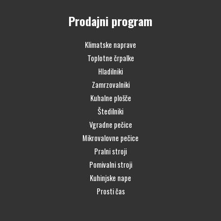
Prodajni program
Klimatske naprave
Toplotne črpalke
Hladilniki
Zamrzovalniki
Kuhalne plošče
Štedilniki
Vgradne pečice
Mikrovalovne pečice
Pralni stroji
Pomivalni stroji
Kuhinjske nape
Prosti čas