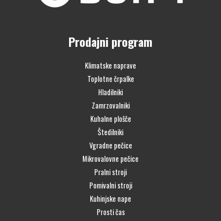
Prodajni program
Klimatske naprave
Toplotne črpalke
Hladilniki
Zamrzovalniki
Kuhalne plošče
Štedilniki
Vgradne pečice
Mikrovalovne pečice
Pralni stroji
Pomivalni stroji
Kuhinjske nape
Prosti čas