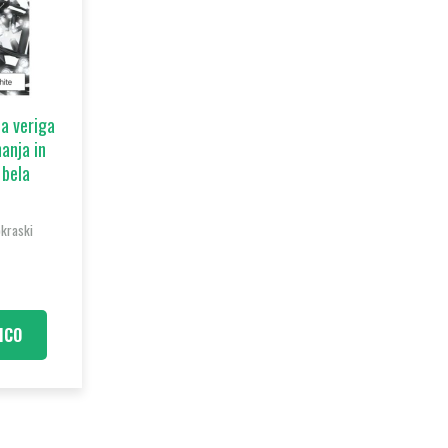
na veriga
nanja in
 bela
okraski
ICO