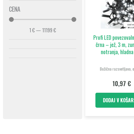
CENA
1
€
—
11199
€
Profi LED povezoval
črna – jež, 3 m, zu
notranja, hladna
Božična razsvetljava, 
10,97
€
DODAJ V KOŠAR