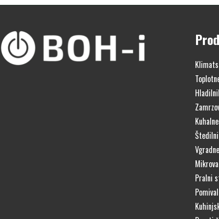
Prod
Klimats
Toplotn
Hladilni
Zamrzov
Kuhalne
Štedilni
Vgradne
Mikrova
Pralni s
Pomivaln
Kuhinjs