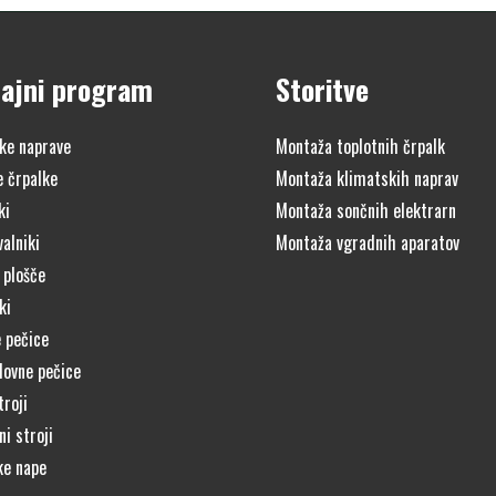
ajni program
Storitve
ke naprave
Montaža toplotnih črpalk
e črpalke
Montaža klimatskih naprav
ki
Montaža sončnih elektrarn
alniki
Montaža vgradnih aparatov
 plošče
ki
 pečice
lovne pečice
troji
i stroji
ke nape