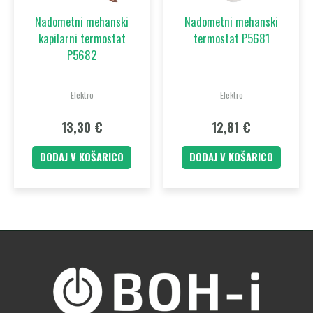
Nadometni mehanski
Nadometni mehanski
kapilarni termostat
termostat P5681
P5682
Elektro
Elektro
13,30
€
12,81
€
DODAJ V KOŠARICO
DODAJ V KOŠARICO