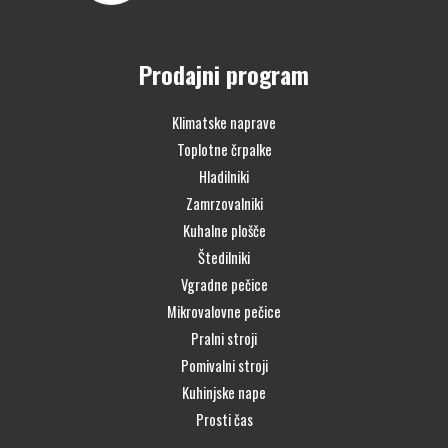
Prodajni program
Klimatske naprave
Toplotne črpalke
Hladilniki
Zamrzovalniki
Kuhalne plošče
Štedilniki
Vgradne pečice
Mikrovalovne pečice
Pralni stroji
Pomivalni stroji
Kuhinjske nape
Prosti čas