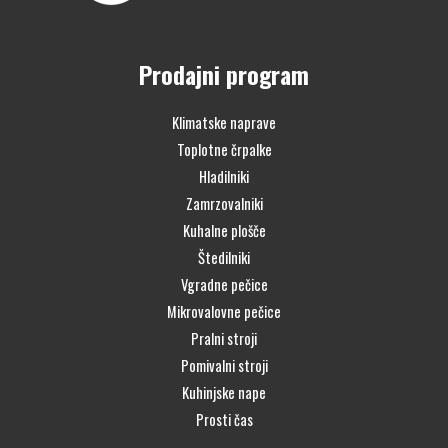
Prodajni program
Klimatske naprave
Toplotne črpalke
Hladilniki
Zamrzovalniki
Kuhalne plošče
Štedilniki
Vgradne pečice
Mikrovalovne pečice
Pralni stroji
Pomivalni stroji
Kuhinjske nape
Prosti čas