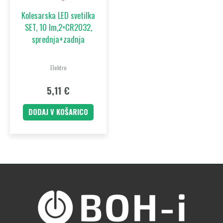
Kolesarska LED svetilka
SET, 10 lm,2×CR2032,
sprednja+zadnja
Elektro
5,11
€
DODAJ V KOŠARICO