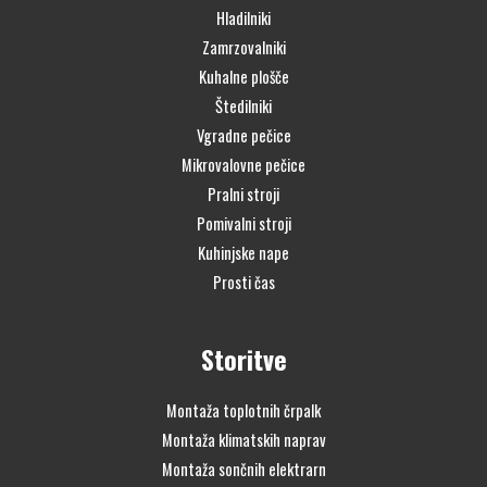
Hladilniki
Zamrzovalniki
Kuhalne plošče
Štedilniki
Vgradne pečice
Mikrovalovne pečice
Pralni stroji
Pomivalni stroji
Kuhinjske nape
Prosti čas
Storitve
Montaža toplotnih črpalk
Montaža klimatskih naprav
Montaža sončnih elektrarn