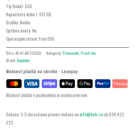
Tip Diska1:
SSD
Kapaciteta diska 1:
512 GB
Grafika:
Nvidia
Optična enota:
Ne
Operacijski sistem:
Free DOS
Šifra:
A5 K1-AEE1130SD
Kategoriji:
Prenosniki
,
Prosti čas
Brand:
Gigabyte
Možnost plačila na obroke - Leanpay
Možnost plačila v poslovalnici in osebni prevzem
Dobava: 3-5 dni oziroma preveri dobavo na
info@boh-i.si
ali 030 422
222