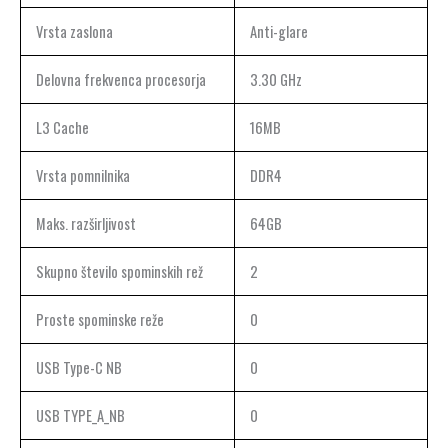
Vrsta zaslona
Anti-glare
Delovna frekvenca procesorja
3.30 GHz
L3 Cache
16MB
Vrsta pomnilnika
DDR4
Maks. razširljivost
64GB
Skupno število spominskih rež
2
Proste spominske reže
0
USB Type-C NB
0
USB TYPE_A_NB
0