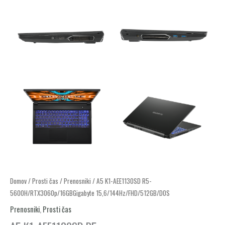
Domov
/
Prosti čas
/
Prenosniki
/ A5 K1-AEE1130SD R5-
5600H/RTX3060p/16GBGigabyte 15,6/144Hz/FHD/512GB/DOS
Prenosniki
,
Prosti čas