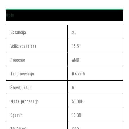
Opis
Garancija
2L
Velikost zaslona
15.6″
Procesor
AMD
Tip procesorja
Ryzen 5
Število jeder
6
Model procesorja
5600H
Spomin
16 GB
Tip Diska1
SSD