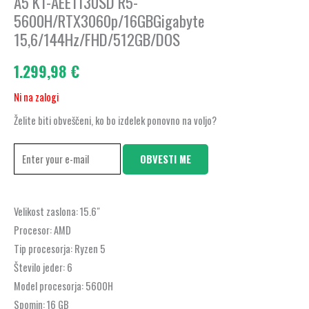
A5 K1-AEE1130SD R5-
5600H/RTX3060p/16GBGigabyte
15,6/144Hz/FHD/512GB/DOS
1.299,98
€
Ni na zalogi
Želite biti obveščeni, ko bo izdelek ponovno na voljo?
OBVESTI ME
Velikost zaslona:
15.6″
Procesor:
AMD
Tip procesorja:
Ryzen 5
Število jeder:
6
Model procesorja:
5600H
Spomin:
16 GB