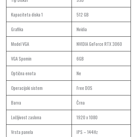
Kapaciteta diska 1
512 GB
Grafika
Nvidia
Model VGA
NVIDIA GeForce RTX 3060
VGA Spomin
6GB
Optična enota
Ne
Operacijski sistem
Free DOS
Barva
Črna
Ločljivost zaslona
1920 x 1080
Vrsta panela
IPS – 144Hz