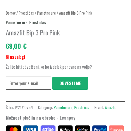
Domov
/
Prosti čas
/
Pametne ure
/ Amazfit Bip 3 Pro Pink
Pametne ure
,
Prosti čas
Amazfit Bip 3 Pro Pink
69,00
€
Ni na zalogi
Želite biti obveščeni, ko bo izdelek ponovno na voljo?
OBVESTI ME
Šifra:
W2171OV5N
Kategoriji:
Pametne ure
,
Prosti čas
Brand:
Amazfit
Možnost plačila na obroke - Leanpay