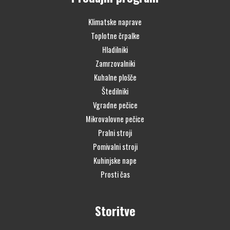
Klimatske naprave
Toplotne črpalke
Hladilniki
Zamrzovalniki
Kuhalne plošče
Štedilniki
Vgradne pečice
Mikrovalovne pečice
Pralni stroji
Pomivalni stroji
Kuhinjske nape
Prosti čas
Storitve