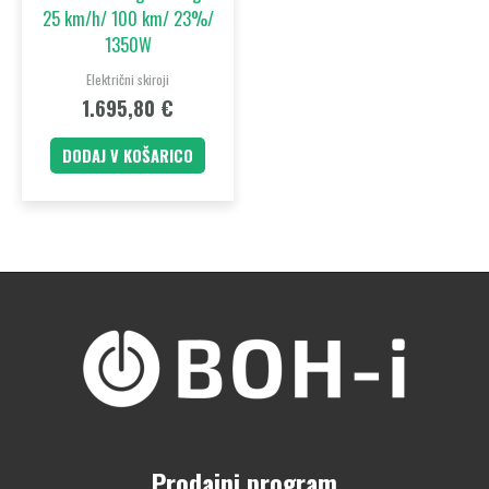
25 km/h/ 100 km/ 23%/
1350W
Električni skiroji
1.695,80
€
DODAJ V KOŠARICO
Prodajni program