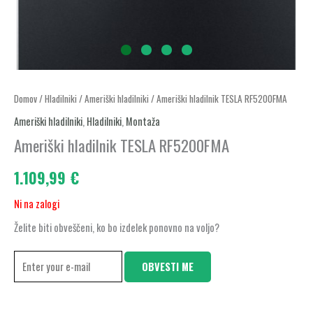
Domov
/
Hladilniki
/
Ameriški hladilniki
/ Ameriški hladilnik TESLA RF5200FMA
Ameriški hladilniki
,
Hladilniki
,
Montaža
Ameriški hladilnik TESLA RF5200FMA
1.109,99
€
Ni na zalogi
Želite biti obveščeni, ko bo izdelek ponovno na voljo?
OBVESTI ME