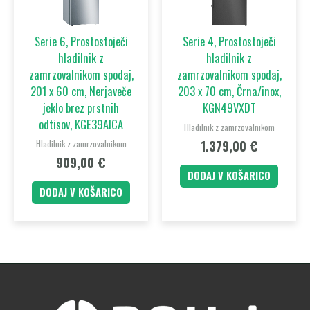
Serie 6, Prostostoječi
Serie 4, Prostostoječi
hladilnik z
hladilnik z
zamrzovalnikom spodaj,
zamrzovalnikom spodaj,
201 x 60 cm, Nerjaveče
203 x 70 cm, Črna/inox,
jeklo brez prstnih
KGN49VXDT
odtisov, KGE39AICA
Hladilnik z zamrzovalnikom
1.379,00
€
Hladilnik z zamrzovalnikom
909,00
€
DODAJ V KOŠARICO
DODAJ V KOŠARICO