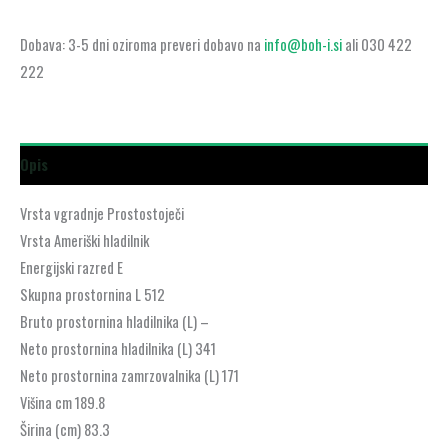
Dobava: 3-5 dni oziroma preveri dobavo na
info@boh-i.si
ali 030 422
222
Opis
Vrsta vgradnje Prostostoječi
Vrsta Ameriški hladilnik
Energijski razred E
Skupna prostornina L 512
Bruto prostornina hladilnika (L) –
Neto prostornina hladilnika (L) 341
Neto prostornina zamrzovalnika (L) 171
Višina cm 189.8
Širina (cm) 83.3