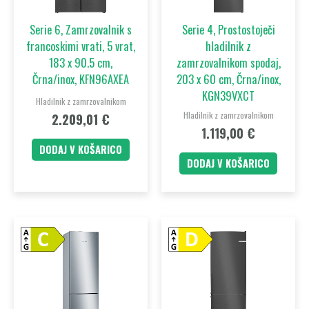
Serie 6, Zamrzovalnik s
Serie 4, Prostostoječi
francoskimi vrati, 5 vrat,
hladilnik z
183 x 90.5 cm,
zamrzovalnikom spodaj,
Črna/inox, KFN96AXEA
203 x 60 cm, Črna/inox,
KGN39VXCT
Hladilnik z zamrzovalnikom
Hladilnik z zamrzovalnikom
2.209,01
€
1.119,00
€
DODAJ V KOŠARICO
DODAJ V KOŠARICO