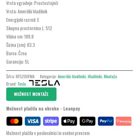
Vrsta vgradnje: Prostostoječi
Vrsta: Ameriški hladilnik
Energijski razred: E
Skupna prostornina L: 512
Višina cm: 189.8
Širina (cm): 83.3
Barva: Črna
Garancija: 5L
Šifra:
RF5200FMA
Kategorije:
Ameriški hladilniki
,
Hladilniki
,
Montaža
Brand:
Tesla
MOŽNOST MONTAŽE
Možnost plačila na obroke - Leanpay
Možnost plačila v poslovalnici in osebni prevzem