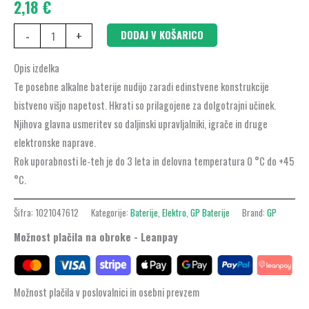
2,18
€
476AF
1
-
+
DODAJ V KOŠARICO
blister
količina
Opis izdelka
Te posebne alkalne baterije nudijo zaradi edinstvene konstrukcije
bistveno višjo napetost. Hkrati so prilagojene za dolgotrajni učinek.
Njihova glavna usmeritev so daljinski upravljalniki, igrače in druge
elektronske naprave.
Rok uporabnosti le-teh je do 3 leta in delovna temperatura 0 °C do +45
°C.
Šifra:
1021047612
Kategorije:
Baterije
,
Elektro
,
GP Baterije
Brand:
GP
Možnost plačila na obroke - Leanpay
Možnost plačila v poslovalnici in osebni prevzem