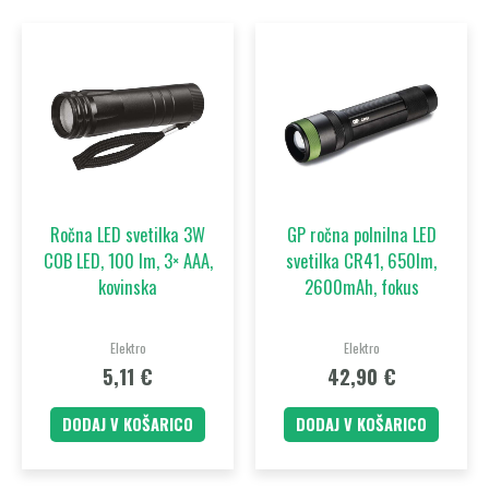
Ročna LED svetilka 3W
GP ročna polnilna LED
COB LED, 100 lm, 3× AAA,
svetilka CR41, 650lm,
kovinska
2600mAh, fokus
Elektro
Elektro
5,11
€
42,90
€
DODAJ V KOŠARICO
DODAJ V KOŠARICO