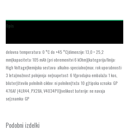
Opis
Dodatne podrobnosti
delovna temperatura: 0 °C do +45 °C|dimenzije: 13,0 × 25,2
mm|kapaciteta: 105 mAh (pri obremenitvi 6 kOhm)|kategorija/linija:
High Voltage|kemijska sestava: alkalno-specialno|max. rok uporabnosti:
3 leta|možnost polnjenja: ne|napetost: 6 V|prodajna embalaža: 1 kos,
blister|število polnilnih ciklov: ni polnilen|teža: 10 g|tipska oznaka: GP
476AF (4LR44, PX28A, V4034PX)|velikost baterije: ne navaja
se|znamka: GP
Podobni izdelki