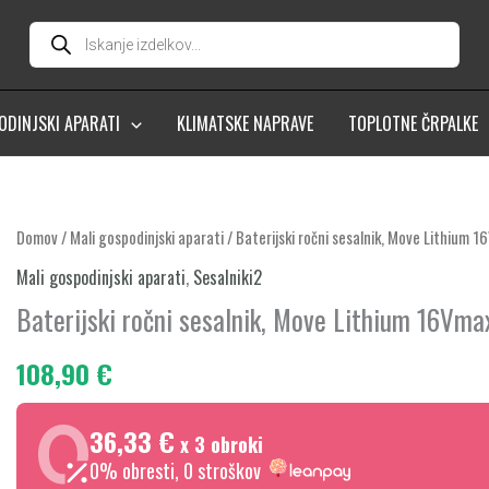
Products
search
ODINJSKI APARATI
KLIMATSKE NAPRAVE
TOPLOTNE ČRPALKE
Baterijski
Domov
/
Mali gospodinjski aparati
/ Baterijski ročni sesalnik, Move Lithium 
ročni
Mali gospodinjski aparati
,
Sesalniki2
sesalnik,
Baterijski ročni sesalnik, Move Lithium 16Vma
Move
Lithium
108,90
€
16Vmax,
Grafitno
36,33 €
x 3 obroki
siva,
0% obresti, 0 stroškov