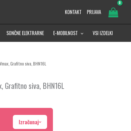
KONTAKT
PRIJAVA
SONČNE ELEKTRARNE
E-MOBILNOST
VSI IZDELKI
16Vmax, Grafitno siva, BHN16L
x, Grafitno siva, BHN16L
Izračunaj