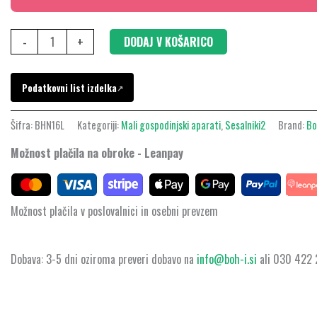
BHN16L
količina
-
+
DODAJ V KOŠARICO
Podatkovni list izdelka
↗
Šifra:
BHN16L
Kategoriji:
Mali gospodinjski aparati
,
Sesalniki2
Brand:
Bo
Možnost plačila na obroke - Leanpay
Možnost plačila v poslovalnici in osebni prevzem
Dobava: 3-5 dni oziroma preveri dobavo na
info@boh-i.si
ali 030 422