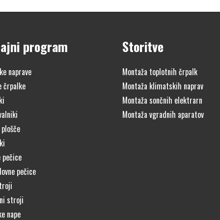
ajni program
Storitve
ke naprave
Montaža toplotnih črpalk
e črpalke
Montaža klimatskih naprav
ki
Montaža sončnih elektrarn
alniki
Montaža vgradnih aparatov
 plošče
ki
 pečice
lovne pečice
troji
i stroji
ke nape