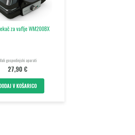
pekač za vaflje WM200BX
Mali gospodinjski aparati
27,90
€
DODAJ V KOŠARICO