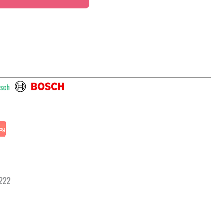
sch
 222