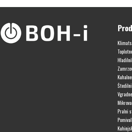
Prod
Klimats
Toplotn
Hladilni
Zamrzov
Kuhalne
Štedilni
Vgradne
Mikrova
Pralni s
Pomivaln
Kuhinjs