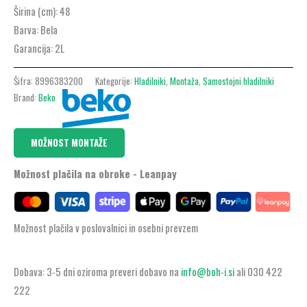
Širina (cm):
48
Barva:
Bela
Garancija:
2L
Šifra:
8996383200
Kategorije:
Hladilniki
,
Montaža
,
Samostojni hladilniki
Brand:
Beko
MOŽNOST MONTAŽE
Možnost plačila na obroke - Leanpay
Možnost plačila v poslovalnici in osebni prevzem
Dobava: 3-5 dni oziroma preveri dobavo na
info@boh-i.si
ali 030 422
222