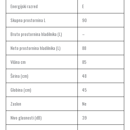
Energijski razred
E
Skupna prostornina L
90
Bruto prostornina hladilnika (L)
–
Neto prostornina hladilnika (L)
88
Višina cm
85
Širina (cm)
48
Globina (cm)
45
Zaslon
Ne
Nivo glasnosti (dB)
39