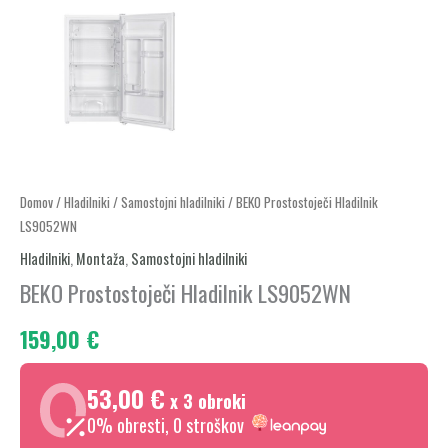
BEKO
Domov
/
Hladilniki
/
Samostojni hladilniki
/ BEKO Prostostoječi Hladilnik
LS9052WN
Prostostoječi
Hladilnik
Hladilniki
,
Montaža
,
Samostojni hladilniki
LS9052WN
BEKO Prostostoječi Hladilnik LS9052WN
količina
159,00
€
53,00 €
x 3 obroki
0% obresti, 0 stroškov