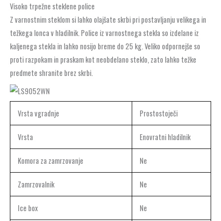
Visoko trpežne steklene police
Z varnostnim steklom si lahko olajšate skrbi pri postavljanju velikega in
težkega lonca v hladilnik. Police iz varnostnega stekla so izdelane iz
kaljenega stekla in lahko nosijo breme do 25 kg. Veliko odpornejše so
proti razpokam in praskam kot neobdelano steklo, zato lahko težke
predmete shranite brez skrbi.
Vrsta vgradnje
Prostostoječi
Vrsta
Enovratni hladilnik
Komora za zamrzovanje
Ne
Zamrzovalnik
Ne
Ice box
Ne