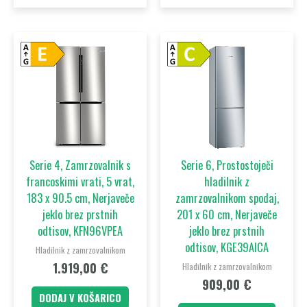
Serie 4, Zamrzovalnik s
Serie 6, Prostostoječi
francoskimi vrati, 5 vrat,
hladilnik z
183 x 90.5 cm, Nerjaveče
zamrzovalnikom spodaj,
jeklo brez prstnih
201 x 60 cm, Nerjaveče
odtisov, KFN96VPEA
jeklo brez prstnih
odtisov, KGE39AICA
Hladilnik z zamrzovalnikom
1.919,00
€
Hladilnik z zamrzovalnikom
909,00
€
DODAJ V KOŠARICO