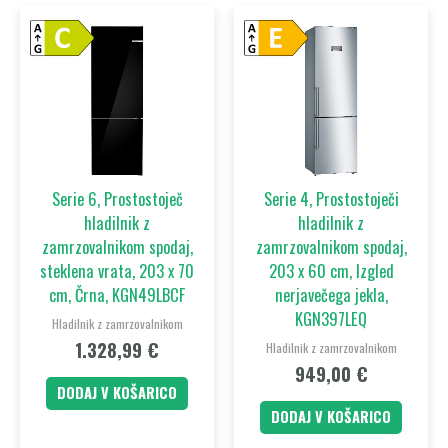
Serie 6, Prostostoječ
Serie 4, Prostostoječi
hladilnik z
hladilnik z
zamrzovalnikom spodaj,
zamrzovalnikom spodaj,
steklena vrata, 203 x 70
203 x 60 cm, Izgled
cm, Črna, KGN49LBCF
nerjavečega jekla,
KGN397LEQ
Hladilnik z zamrzovalnikom
1.328,99
€
Hladilnik z zamrzovalnikom
949,00
€
DODAJ V KOŠARICO
DODAJ V KOŠARICO