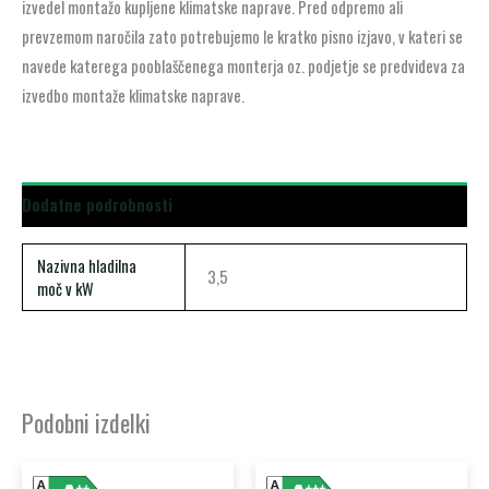
izvedel montažo kupljene klimatske naprave. Pred odpremo ali
prevzemom naročila zato potrebujemo le kratko pisno izjavo, v kateri se
navede katerega pooblaščenega monterja oz. podjetje se predvideva za
izvedbo montaže klimatske naprave.
Dodatne podrobnosti
Nazivna hladilna
3,5
moč v kW
Podobni izdelki
Ta
Ta