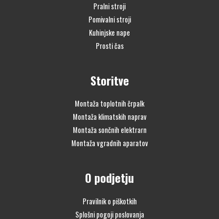
Pralni stroji
Pomivalni stroji
Kuhinjske nape
Prosti čas
Storitve
Montaža toplotnih črpalk
Montaža klimatskih naprav
Montaža sončnih elektrarn
Montaža vgradnih aparatov
O podjetju
Pravilnik o piškotkih
Splošni pogoji poslovanja