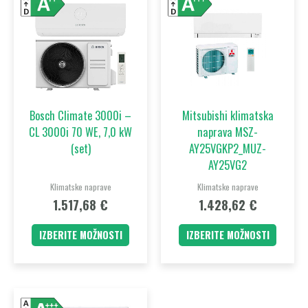
izdelek
izdelek
ima
ima
več
več
različic.
različic.
Možnosti
Možnost
lahko
lahko
Bosch Climate 3000i –
Mitsubishi klimatska
izberete
izberet
CL 3000i 70 WE, 7,0 kW
naprava MSZ-
na
na
(set)
AY25VGKP2_MUZ-
strani
strani
AY25VG2
izdelka
izdelka
Klimatske naprave
Klimatske naprave
1.517,68
€
1.428,62
€
IZBERITE MOŽNOSTI
IZBERITE MOŽNOSTI
Ta