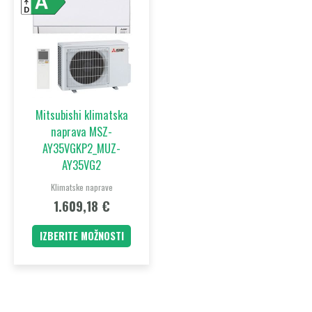
izdelek
ima
več
različic.
Možnosti
lahko
Mitsubishi klimatska
izberete
naprava MSZ-
na
AY35VGKP2_MUZ-
strani
AY35VG2
izdelka
Klimatske naprave
1.609,18
€
IZBERITE MOŽNOSTI