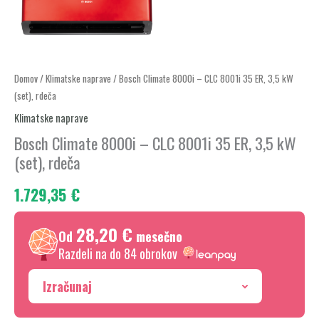
Bosch
Domov
/
Klimatske naprave
/ Bosch Climate 8000i – CLC 8001i 35 ER, 3,5 kW
(set), rdeča
Climate
8000i
Klimatske naprave
-
Bosch Climate 8000i – CLC 8001i 35 ER, 3,5 kW
CLC
(set), rdeča
8001i
1.729,35
€
35
ER,
28,20 €
3,5
Od
mesečno
kW
Razdeli na do 84 obrokov
(set),
Izračunaj
rdeča
količina