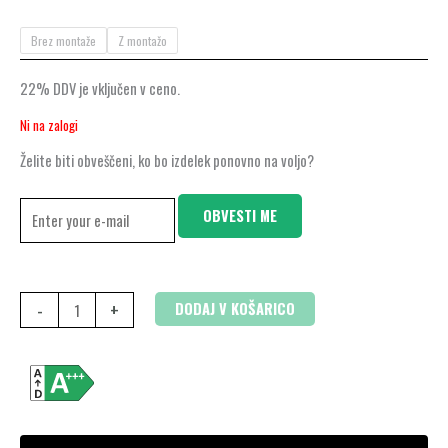
Brez montaže
Z montažo
22% DDV je vključen v ceno.
Ni na zalogi
Želite biti obveščeni, ko bo izdelek ponovno na voljo?
OBVESTI ME
-
+
DODAJ V KOŠARICO