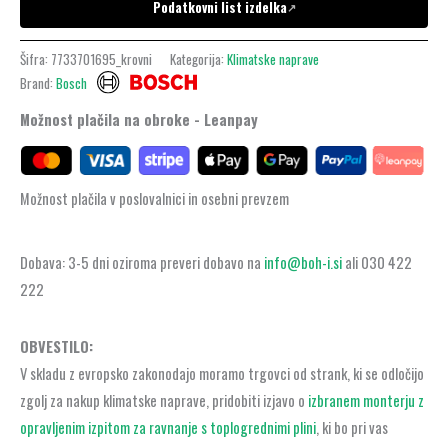
Podatkovni list izdelka
↗
Šifra:
7733701695_krovni
Kategorija:
Klimatske naprave
Brand:
Bosch
Možnost plačila na obroke - Leanpay
Možnost plačila v poslovalnici in osebni prevzem
Dobava: 3-5 dni oziroma preveri dobavo na
info@boh-i.si
ali 030 422
222
OBVESTILO:
V skladu z evropsko zakonodajo moramo trgovci od strank, ki se odločijo
zgolj za nakup klimatske naprave, pridobiti izjavo o
izbranem monterju z
opravljenim izpitom za ravnanje s toplogrednimi plini
, ki bo pri vas