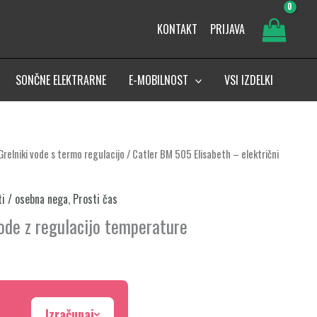
KONTAKT
PRIJAVA
SONČNE ELEKTRARNE
E-MOBILNOST
VSI IZDELKI
Grelniki vode s termo regulacijo
/ Catler BM 505 Elisabeth – električni
ti / osebna nega
,
Prosti čas
vode z regulacijo temperature
Izračunaj