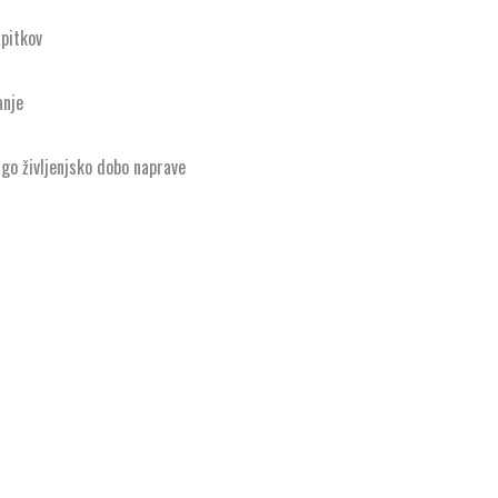
pitkov
anje
lgo življenjsko dobo naprave