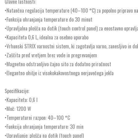
Glavne lastnosti:
•Natančna regulacija temperature (40–100 °C) za popolno pripravo na
•Funkcija ohranjanja temperature do 30 minut
•Upravljalna plošča na dotik (touch control panel) za enostavno upravlj
•Kapaciteta 0,6 L, idealna za osebno uporabo
•Vrhunski STRIX varnostni sistem, ki zagotavlja varno, zanesljivo in do
•Zaščita pred vretjem brez vode in pregrevanjem
•Magnetno odstranljivo čajno sito za dodatno priročnost
•Elegantno ohišje iz visokokakovostnega nerjavečega jekla
Specifikacije:
•Kapaciteta: 0,6 l
•Moč: 1200 W
•Temperaturni razpon: 40–100 °C
•Funkcija ohranjanja temperature: 30 min
•Upravljanje: plošča na dotik (touch panel)