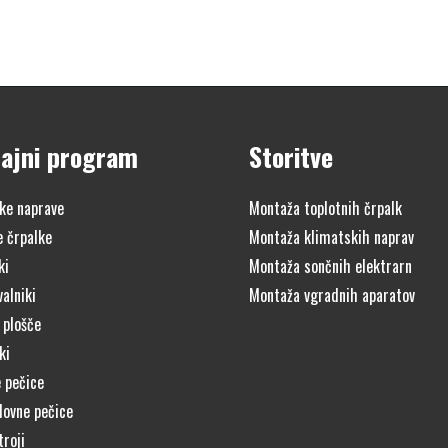
ajni program
Storitve
ke naprave
Montaža toplotnih črpalk
e črpalke
Montaža klimatskih naprav
ki
Montaža sončnih elektrarn
alniki
Montaža vgradnih aparatov
 plošče
ki
 pečice
lovne pečice
troji