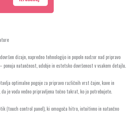
ature
 dovršen dizajn, napredno tehnologijo in popoln nadzor nad pripravo
k – ponuja natančnost, udobje in estetsko dovršenost v vsakem detajlu.
lja optimalne pogoje za pripravo različnih vrst čajev, kave in
da je voda vedno pripravljena točno takrat, ko jo potrebujete.
ik (touch control panel), ki omogoča hitro, intuitivno in natančno