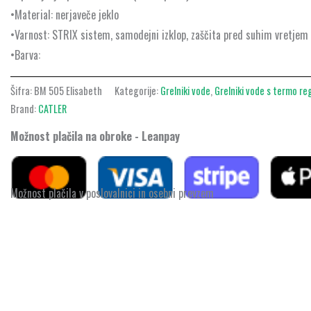
•Material: nerjaveče jeklo
•Varnost: STRIX sistem, samodejni izklop, zaščita pred suhim vretjem
•Barva:
Šifra:
BM 505 Elisabeth
Kategorije:
Grelniki vode
,
Grelniki vode s termo re
Brand:
CATLER
Možnost plačila na obroke - Leanpay
Možnost plačila v poslovalnici in osebni prevzem