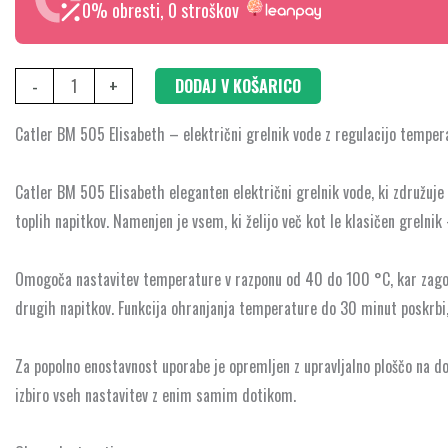
z
0% obresti, 0 stroškov
regulacijo
temperature
-
+
DODAJ V KOŠARICO
količina
Catler BM 505 Elisabeth – električni grelnik vode z regulacijo temper
Catler BM 505 Elisabeth eleganten električni grelnik vode, ki združuje
toplih napitkov. Namenjen je vsem, ki želijo več kot le klasičen grelni
Omogoča nastavitev temperature v razponu od 40 do 100 °C, kar zagotav
drugih napitkov. Funkcija ohranjanja temperature do 30 minut poskrbi, 
Za popolno enostavnost uporabe je opremljen z upravljalno ploščo na dot
izbiro vseh nastavitev z enim samim dotikom.