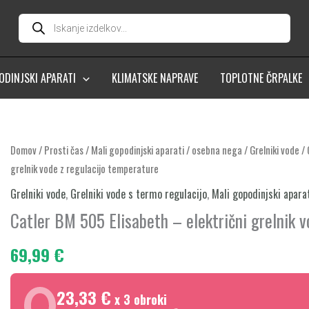
Products
search
ODINJSKI APARATI
KLIMATSKE NAPRAVE
TOPLOTNE ČRPALKE
Catler
Domov
/
Prosti čas
/
Mali gopodinjski aparati / osebna nega
/
Grelniki vode
/
grelnik vode z regulacijo temperature
BM
505
Grelniki vode
,
Grelniki vode s termo regulacijo
,
Mali gopodinjski apara
Elisabeth
Catler BM 505 Elisabeth – električni grelnik 
–
električni
69,99
€
grelnik
vode
23,33 €
x 3 obroki