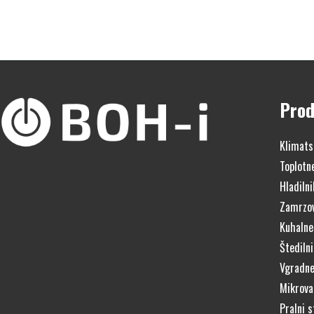
Prod
Klimats
Toplotn
Hladilni
Zamrzov
Kuhalne
Štedilni
Vgradne
Mikrova
Pralni s