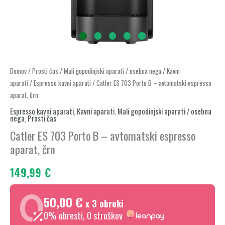
Catler
Domov
/
Prosti čas
/
Mali gopodinjski aparati / osebna nega
/
Kavni
aparati
/
Espresso kavni aparati
/ Catler ES 703 Porto B – avtomatski espresso
ES
aparat, črn
703
Espresso kavni aparati
,
Kavni aparati
,
Mali gopodinjski aparati / osebna
Porto
nega
,
Prosti čas
B
Catler ES 703 Porto B – avtomatski espresso
–
aparat, črn
avtomatski
espresso
149,99
€
aparat,
črn
50,00 €
x 3 obroki
količina
0% obresti, 0 stroškov