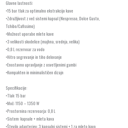
Glavne lastnosti:
•15 bar tlak za optimalno ekstrakcijo kave
•Združljivost z več sistemi kapsul (Nespresso, Dolce Gusto,
Tchibo/Cafissimo)
•Možnost uporabe mlete kave
•3 velikosti skodelice (majhna, srednja, velika)
•0,8 L rezervoar za vodo
•Hitro segrevanje in tiho delovanje
•Enostavno upravljanje z osvetljenimi gumbi
•Kompakten in minimalističen dizajn
Specifikacije:
•Tlak: 15 bar
•Moč: 1150 – 1350 W
•Prostornina rezervoarja: 0,8 L
•Sistem: kapsule + mleta kava
•Število adapterjev: 3 kapsulni sistemi + 1 za mleto kavo