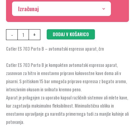
Izračunaj
-
+
DODAJ V KOŠARICO
Catler ES 703 Porto B – avtomatski espresso aparat, črn
Catler ES 703 Porto B je kompakten avtomatski espresso aparat,
zasnovan za hitro in enostavno pripravo kakovostne kave doma ali v
pisarni. S pritiskom 15 bar omogoča pripravo espressa z bogato aromo,
intenzivnim okusom in svilnato kremno peno.
Aparat je prilagojen za uporabo kapsul različnih sistemov ali mlete kave,
kar zagotavlja maksimalno fleksibilnost. Minimalistična oblika in
enostavno upravljanje ga naredita primernega tudi za manjše kuhinje ali
potovanja.