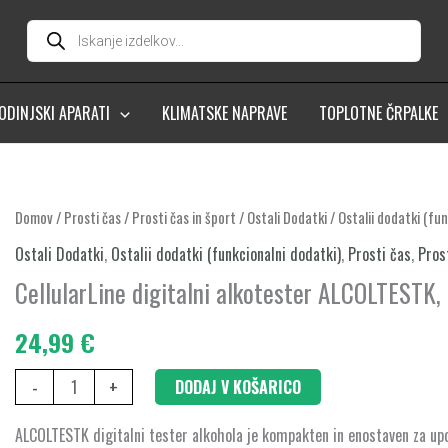
Products
search
ODINJSKI APARATI
KLIMATSKE NAPRAVE
TOPLOTNE ČRPALKE
CellularLine
Domov
/
Prosti čas
/
Prosti čas in šport
/
Ostali Dodatki
/
Ostalii dodatki (fu
digitalni
Ostali Dodatki
,
Ostalii dodatki (funkcionalni dodatki)
,
Prosti čas
,
Pros
alkotester
CellularLine digitalni alkotester ALCOLTESTK,
ALCOLTESTK,
črn
24,99
€
količina
-
+
DODAJ V KOŠARICO
ALCOLTESTK digitalni tester alkohola je kompakten in enostaven za upo