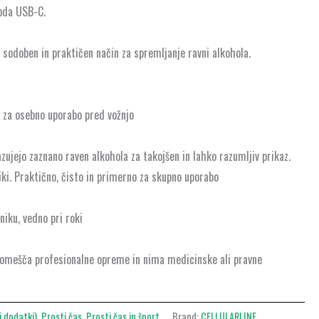
hoda USB-C.
 sodoben in praktičen način za spremljanje ravni alkohola.
n za osebno uporabo pred vožnjo
zujejo zaznano raven alkohola za takojšen in lahko razumljiv prikaz.
niki. Praktično, čisto in primerno za skupno uporabo
niku, vedno pri roki
domešča profesionalne opreme in nima medicinske ali pravne
i dodatki)
,
Prosti čas
,
Prosti čas in šport
Brand:
CELLULARLINE