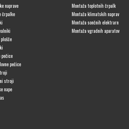
ke naprave
Montaža toplotnih črpalk
e črpalke
Montaža klimatskih naprav
ki
Montaža sončnih elektrarn
alniki
Montaža vgradnih aparatov
 plošče
ki
 pečice
lovne pečice
troji
i stroji
ke nape
čas