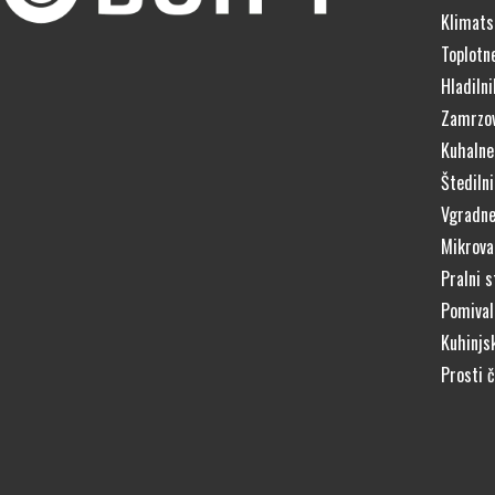
Klimats
Toplotn
Hladilni
Zamrzov
Kuhalne
Štedilni
Vgradne
Mikrova
Pralni s
Pomivaln
Kuhinjs
Prosti 