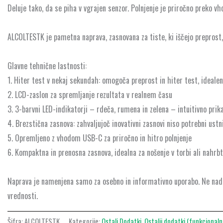
Deluje tako, da se piha v vgrajen senzor. Polnjenje je priročno preko v
ALCOLTESTK je pametna naprava, zasnovana za tiste, ki iščejo preprost,
Glavne tehnične lastnosti:
1. Hiter test v nekaj sekundah: omogoča preprost in hiter test, ideale
2. LCD-zaslon za spremljanje rezultata v realnem času
3. 3-barvni LED-indikatorji – rdeča, rumena in zelena – intuitivno prika
4. Brezstična zasnova: zahvaljujoč inovativni zasnovi niso potrebni ust
5. Opremljeno z vhodom USB-C za priročno in hitro polnjenje
6. Kompaktna in prenosna zasnova, idealna za nošenje v torbi ali nahrbt
Naprava je namenjena samo za osebno in informativno uporabo. Ne na
vrednosti.
Šifra:
ALCOLTESTK
Kategorije:
Ostali Dodatki
,
Ostalii dodatki (funkcionaln