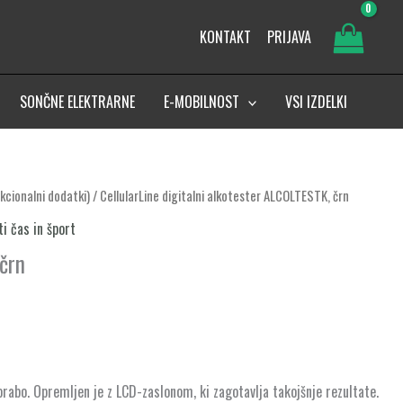
KONTAKT
PRIJAVA
SONČNE ELEKTRARNE
E-MOBILNOST
VSI IZDELKI
nkcionalni dodatki)
/ CellularLine digitalni alkotester ALCOLTESTK, črn
ti čas in šport
 črn
rabo. Opremljen je z LCD-zaslonom, ki zagotavlja takojšnje rezultate.