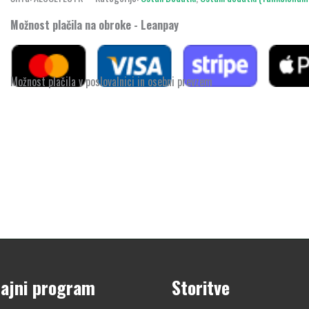
Možnost plačila na obroke - Leanpay
Možnost plačila v poslovalnici in osebni prevzem
ajni program
Storitve