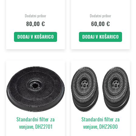
Dodatni pribor
Dodatni pribor
80,00
€
60,00
€
DODAJ V KOŠARICO
DODAJ V KOŠARICO
Standardni filter za
Standardni filter za
vonjave, DHZ2701
vonjave, DHZ2600