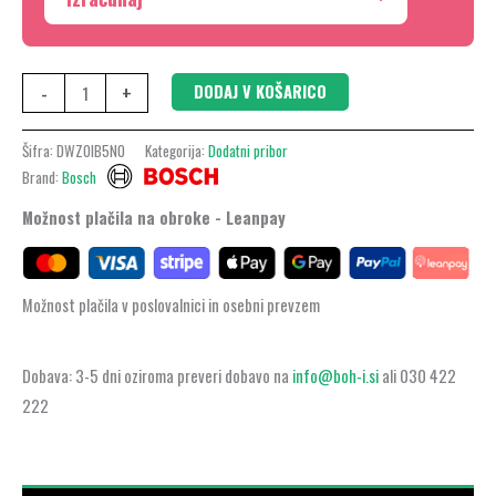
-
+
DODAJ V KOŠARICO
Šifra:
DWZ0IB5N0
Kategorija:
Dodatni pribor
Brand:
Bosch
Možnost plačila na obroke - Leanpay
Možnost plačila v poslovalnici in osebni prevzem
Dobava: 3-5 dni oziroma preveri dobavo na
info@boh-i.si
ali 030 422
222