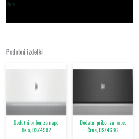
Opis
Dodatne podrobnosti
Podobni izdelki
Dodatni pribor za nape,
Dodatni pribor za nape,
Bela, DSZ4982
Črna, DSZ4686