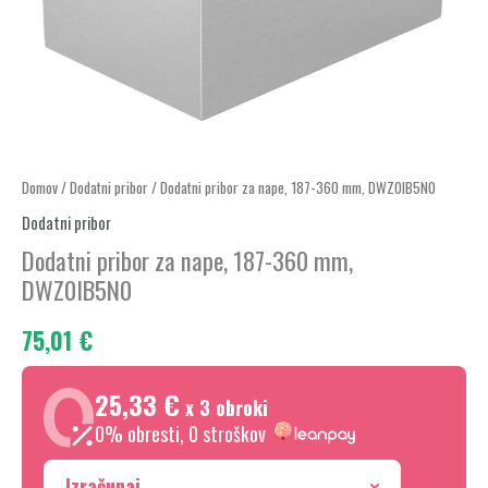
Dodatni
Domov
/
Dodatni pribor
/ Dodatni pribor za nape, 187-360 mm, DWZ0IB5N0
pribor
Dodatni pribor
za
Dodatni pribor za nape, 187-360 mm,
nape,
DWZ0IB5N0
187-
75,01
€
360
mm,
DWZ0IB5N0
25,33 €
x 3 obroki
količina
0% obresti, 0 stroškov
Izračunaj