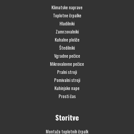
Klimatske naprave
Toplotne črpalke
Hladilniki
Zamrzovalniki
Kuhalne plošče
Štedilniki
Vgradne pečice
Mikrovalovne pečice
Pralni stroji
Pomivalni stroji
Kuhinjske nape
Prosti čas
Storitve
Montaža toplotnih črpalk