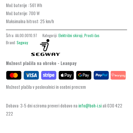
Moč baterije :
561 Wh
Moč baterije:
700 W
Maksimalna hitrost:
25 km/h
Šifra:
AA.00.0010.97
Kategoriji:
Električni skiroji
,
Prosti čas
Brand:
Segway
Možnost plačila na obroke - Leanpay
Možnost plačila v poslovalnici in osebni prevzem
Dobava: 3-5 dni oziroma preveri dobavo na
info@boh-i.si
ali 030 422
222