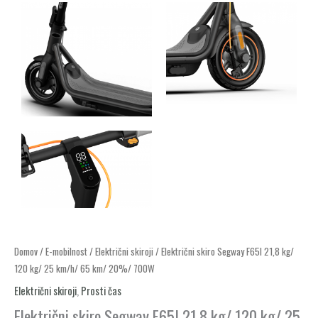
Električni
Domov
/
E-mobilnost
/
Električni skiroji
/ Električni skiro Segway F65I 21,8 kg/
120 kg/ 25 km/h/ 65 km/ 20%/ 700W
skiro
Segway
Električni skiroji
,
Prosti čas
F65I
Električni skiro Segway F65I 21,8 kg/ 120 kg/ 25