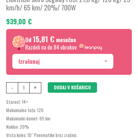
21,8
km/h/ 65 km/ 20%/ 700W
kg/
939,00
€
120
kg/
15,81 €
25
Od
mesečno
km/h/
Razdeli na do 84 obrokov
65
Izračunaj
km/
20%/
700W
-
+
DODAJ V KOŠARICO
količina
Starost:
14+
Maksimalna teža:
120
Maksimalni domet:
65 km
Naklon:
20%
Vrsta koles:
10″ Pnevmatike brez zračnic