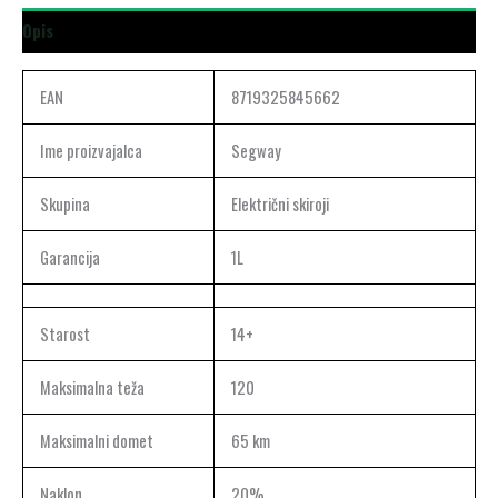
Opis
EAN
8719325845662
Ime proizvajalca
Segway
Skupina
Električni skiroji
Garancija
1L
Starost
14+
Maksimalna teža
120
Maksimalni domet
65 km
Naklon
20%