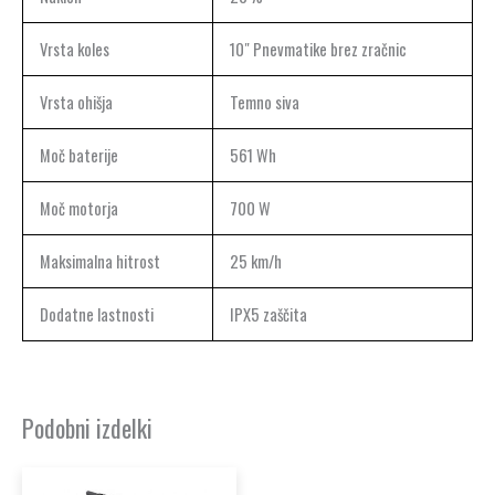
Vrsta koles
10″ Pnevmatike brez zračnic
Vrsta ohišja
Temno siva
Moč baterije
561 Wh
Moč motorja
700 W
Maksimalna hitrost
25 km/h
Dodatne lastnosti
IPX5 zaščita
Podobni izdelki