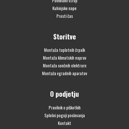
Pomivalni stroji
Kuhinjske nape
Prosti čas
Storitve
Montaža toplotnih črpalk
Montaža klimatskih naprav
Montaža sončnih elektrarn
Montaža vgradnih aparatov
O podjetju
Pravilnik o piškotkih
Splošni pogoji poslovanja
Kontakt