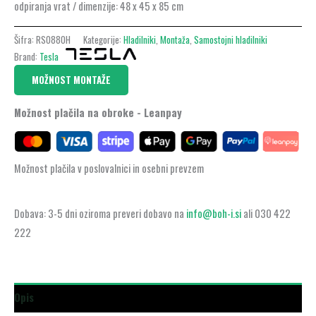
odpiranja vrat / dimenzije: 48 x 45 x 85 cm
Šifra:
RS0880H
Kategorije:
Hladilniki
,
Montaža
,
Samostojni hladilniki
Brand:
Tesla
MOŽNOST MONTAŽE
Možnost plačila na obroke - Leanpay
Možnost plačila v poslovalnici in osebni prevzem
Dobava: 3-5 dni oziroma preveri dobavo na
info@boh-i.si
ali 030 422
222
Opis