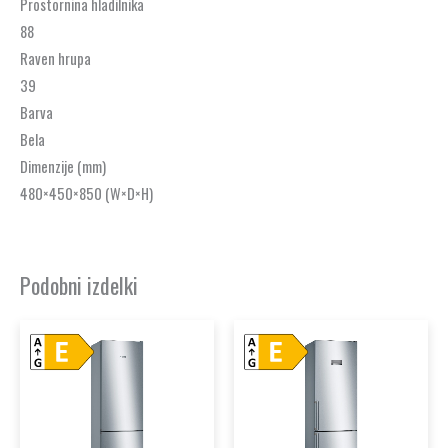
Prostornina hladilnika
88
Raven hrupa
39
Barva
Bela
Dimenzije (mm)
480×450×850 (W×D×H)
Podobni izdelki