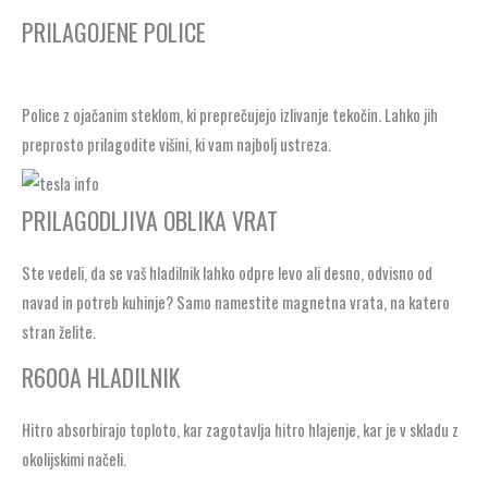
PRILAGOJENE POLICE
Police z ojačanim steklom, ki preprečujejo izlivanje tekočin. Lahko jih
preprosto prilagodite višini, ki vam najbolj ustreza.
PRILAGODLJIVA OBLIKA VRAT
Ste vedeli, da se vaš hladilnik lahko odpre levo ali desno, odvisno od
navad in potreb kuhinje? Samo namestite magnetna vrata, na katero
stran želite.
R600A HLADILNIK
Hitro absorbirajo toploto, kar zagotavlja hitro hlajenje, kar je v skladu z
okolijskimi načeli.