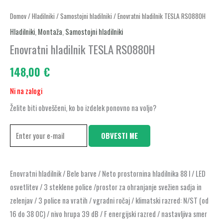
Domov
/
Hladilniki
/
Samostojni hladilniki
/ Enovratni hladilnik TESLA RS0880H
Hladilniki
,
Montaža
,
Samostojni hladilniki
Enovratni hladilnik TESLA RS0880H
148,00
€
Ni na zalogi
Želite biti obveščeni, ko bo izdelek ponovno na voljo?
OBVESTI ME
Enovratni hladilnik / Bele barve / Neto prostornina hladilnika 88 l / LED
osvetlitev / 3 steklene police /prostor za ohranjanje svežien sadja in
zelenjav / 3 police na vratih / vgradni ročaj / klimatski razred: N/ST (od
16 do 38 0C) / nivo hrupa 39 dB / F energijski razred / nastavljiva smer