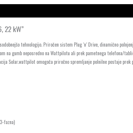
6, 22 kW”
jsodobnejšo tehnologijo. Priročen sistem Plug ‘n’ Drive, dinamično polnje
kom na gumb neposredno na Wattpilotu ali prek pametnega telefona/tablice
ikacija Solar.wattpilot omogoča priročno spremljanje polnilne postaje prek 
(3-fazna)