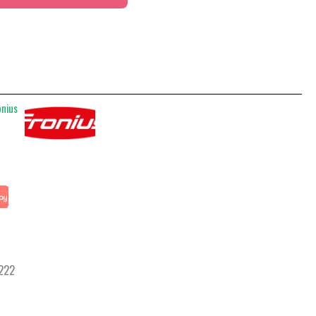
onius
 222