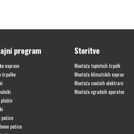
ajni program
Storitve
ke naprave
Montaža toplotnih črpalk
e črpalke
Montaža klimatskih naprav
ki
Montaža sončnih elektrarn
alniki
Montaža vgradnih aparatov
 plošče
ki
 pečice
lovne pečice