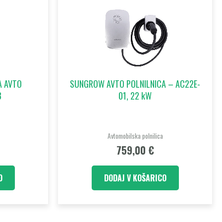
A AVTO
SUNGROW AVTO POLNILNICA – AC22E-
3
01, 22 kW
Avtomobilska polnilica
759,00
€
O
DODAJ V KOŠARICO