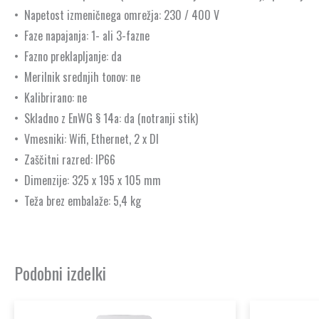
•
Napetost izmeničnega omrežja: 230 / 400 V
•
Faze napajanja: 1- ali 3-fazne
•
Fazno preklapljanje: da
•
Merilnik srednjih tonov: ne
•
Kalibrirano: ne
•
Skladno z EnWG § 14a: da (notranji stik)
•
Vmesniki: Wifi, Ethernet, 2 x DI
•
Zaščitni razred: IP66
•
Dimenzije: 325 x 195 x 105 mm
•
Teža brez embalaže: 5,4 kg
Podobni izdelki