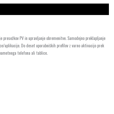
nje presežkov PV in upravljanje obremenitve. Samodejno preklapljanje
/aplikacije. Do deset uporabniških profilov z varno aktivacijo prek
pametnega telefona ali tablice.