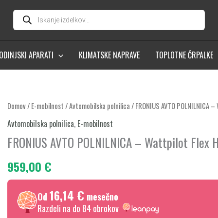
Products
search
ODINJSKI APARATI
KLIMATSKE NAPRAVE
TOPLOTNE ČRPALKE
FRONIUS
Domov
/
E-mobilnost
/
Avtomobilska polnilica
/ FRONIUS AVTO POLNILNICA – 
AVTO
Avtomobilska polnilica
,
E-mobilnost
POLNILNICA
FRONIUS AVTO POLNILNICA – Wattpilot Flex 
-
Wattpilot
959,00
€
Flex
Home
16,14 €
Od
mesečno
22
Razdeli na do 84 obrokov