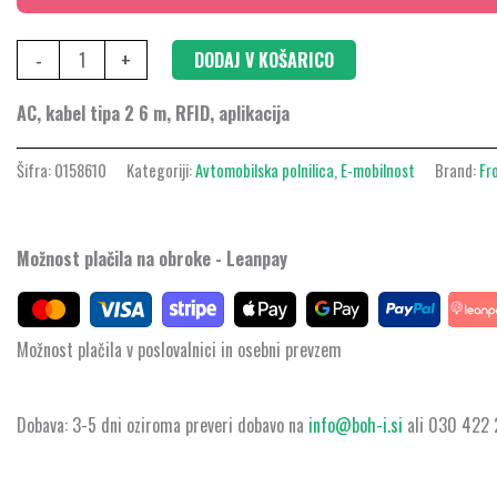
C6,
22
-
+
DODAJ V KOŠARICO
kW
količina
AC, kabel tipa 2 6 m, RFID, aplikacija
Šifra:
0158610
Kategoriji:
Avtomobilska polnilica
,
E-mobilnost
Brand:
Fr
Možnost plačila na obroke - Leanpay
Možnost plačila v poslovalnici in osebni prevzem
Dobava: 3-5 dni oziroma preveri dobavo na
info@boh-i.si
ali 030 422