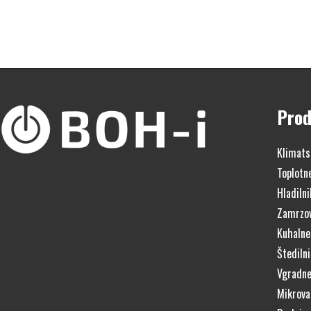
Prod
Klimats
Toplotn
Hladilni
Zamrzov
Kuhalne
Štedilni
Vgradne
Mikrova