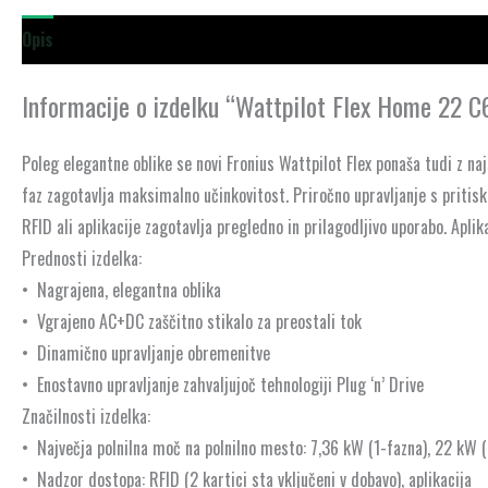
Opis
Informacije o izdelku “Wattpilot Flex Home 22 C
Poleg elegantne oblike se novi Fronius Wattpilot Flex ponaša tudi z na
faz zagotavlja maksimalno učinkovitost. Priročno upravljanje s pritis
RFID ali aplikacije zagotavlja pregledno in prilagodljivo uporabo. Apl
Prednosti izdelka:
•
Nagrajena, elegantna oblika
•
Vgrajeno AC+DC zaščitno stikalo za preostali tok
•
Dinamično upravljanje obremenitve
•
Enostavno upravljanje zahvaljujoč tehnologiji Plug ‘n’ Drive
Značilnosti izdelka:
•
Največja polnilna moč na polnilno mesto: 7,36 kW (1-fazna), 22 kW 
•
Nadzor dostopa: RFID (2 kartici sta vključeni v dobavo), aplikacija