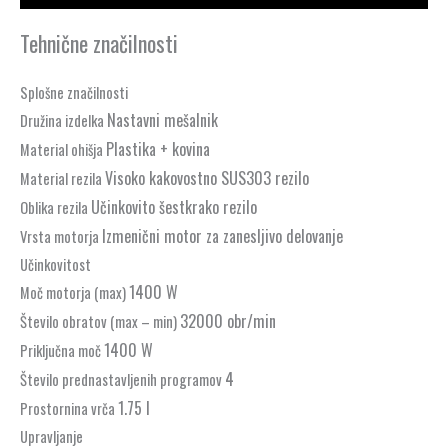
Tehnične značilnosti
Splošne značilnosti
Nastavni mešalnik
Družina izdelka
Plastika + kovina
Material ohišja
Visoko kakovostno SUS303 rezilo
Material rezila
Učinkovito šestkrako rezilo
Oblika rezila
Izmenični motor za zanesljivo delovanje
Vrsta motorja
Učinkovitost
1400 W
Moč motorja (max)
32000 obr/min
Število obratov (max – min)
1400 W
Priključna moč
4
Število prednastavljenih programov
1.75 l
Prostornina vrča
Upravljanje