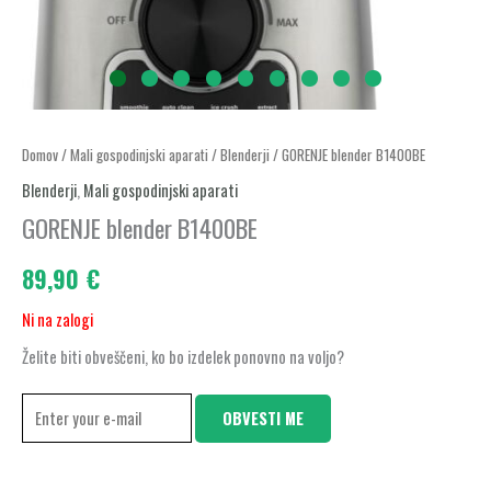
Domov
/
Mali gospodinjski aparati
/
Blenderji
/ GORENJE blender B1400BE
Blenderji
,
Mali gospodinjski aparati
GORENJE blender B1400BE
89,90
€
Ni na zalogi
Želite biti obveščeni, ko bo izdelek ponovno na voljo?
OBVESTI ME