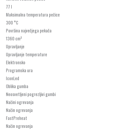
77 l
Maksimalna temperatura pečice
300 °C
Površina največjega pekača
1360 cm²
Upravljanje
Upravljanje temperature
Elektronsko
Programska ura
IconLed
Oblika gumba
Neosvetljeni pogrezljivi gumbi
Načini ogrevanja
Način ogrevanja
FastPreheat
Način ogrevanja