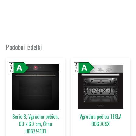
Podobni izdelki
Izvirna
Trenu
cena
cena
je
je:
bila:
209,0
228,99 €.
Serie 8, Vgradna pečica,
Vgradna pečica TESLA
60 x 60 cm, Črna
BO600SX
HBG7741B1