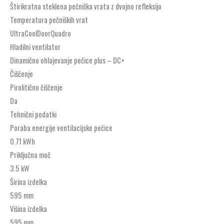
Štirikratna steklena pečniška vrata z dvojno refleksijo
Temperatura pečniških vrat
UltraCoolDoorQuadro
Hladilni ventilator
Dinamično ohlajevanje pečice plus – DC+
Čiščenje
Pirolitično čiščenje
Da
Tehnični podatki
Poraba energije ventilacijske pečice
0.71 kWh
Priključna moč
3.5 kW
Širina izdelka
595 mm
Višina izdelka
595 mm