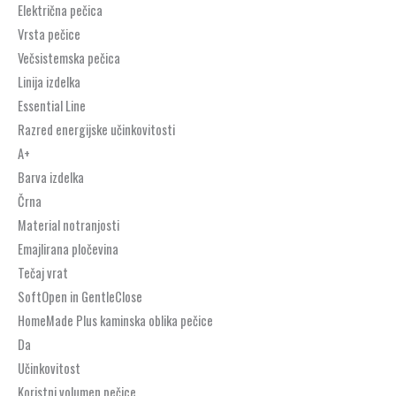
Električna pečica
Vrsta pečice
Večsistemska pečica
Linija izdelka
Essential Line
Razred energijske učinkovitosti
A+
Barva izdelka
Črna
Material notranjosti
Emajlirana pločevina
Tečaj vrat
SoftOpen in GentleClose
HomeMade Plus kaminska oblika pečice
Da
Učinkovitost
Koristni volumen pečice