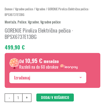
GORENJE
Domov
/
Vgradne pečice
/
Vgradne
/ GORENJE Piroliza Električna pečica ·
BPSX6737E13BG
Piroliza
Električna
Montaža
,
Pečice
,
Vgradne
,
Vgradne pečice
pečica
GORENJE Piroliza Električna pečica ·
·
BPSX6737E13BG
BPSX6737E13BG
499,90
€
količina
10,95 €
Od
mesečno
Razdeli na do 60 obrokov
Izračunaj
-
+
DODAJ V KOŠARICO