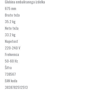
Globina embaliranega izdelka
675 mm
Bruto teža
35.2 kg
Neto teža
33.2 kg
Napetost
220-240 V
Frekvenca
50-60 Hz
Šifra
738567
EAN koda
3838782512513