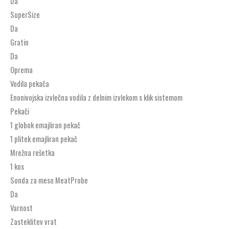
Da
SuperSize
Da
Gratin
Da
Oprema
Vodila pekača
Enonivojska izvlečna vodila z delnim izvlekom s klik sistemom
Pekači
1 globok emajliran pekač
1 plitek emajliran pekač
Mrežna rešetka
1 kos
Sonda za meso MeatProbe
Da
Varnost
Zasteklitev vrat