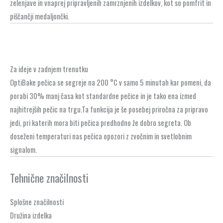
zelenjave in vnaprej pripravljenih zamrznjenih izdelkov, kot so pomfrit in
piščančji medaljončki.
Za ideje v zadnjem trenutku
OptiBake pečica se segreje na 200 °C v samo 5 minutah kar pomeni, da
porabi 30% manj časa kot standardne pečice in je tako ena izmed
najhitrejših pečic na trgu.Ta funkcija je še posebej priročna za pripravo
jedi, pri katerih mora biti pečica predhodno že dobro segreta. Ob
doseženi temperaturi nas pečica opozori z zvočnim in svetlobnim
signalom.
Tehnične značilnosti
Splošne značilnosti
Družina izdelka