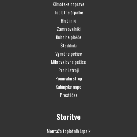
Klimatske naprave
Toplotne črpalke
Hladilniki
Zamrzovalniki
Kuhalne plošče
Štedilniki
Vgradne pečice
Mikrovalovne pečice
Pralni stroji
Pomivalni stroji
Kuhinjske nape
Prosti čas
Storitve
Montaža toplotnih črpalk