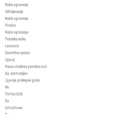
Način ogrevanja
Odtaljevanje
Način ogrevanja
Piroliza
Način ogrevanja
Pečniška lučka
Lastnosti
Osvetlitev pečice
Zgoraj
Ravna steklena površina vrat
Da, odstranljiva
Zgornje preklopno grelo
Ne
PerfectGrill
Da
ExtraSteam