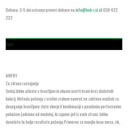
Dobava: 3-5 dni oziroma preveri dobavo na
info@boh-i.si
ali 030 422
222
Opis
AIRFRY
Za zdrava razvajanja
Sedaj lahko uživate v hrustljavi in okusni ocvrti hrani brez dodatnih
kalorij. Metoda pečenja z vročim zrakom namreč ne zahteva maščob za
doseganje hrustljave zlate skorje.V kombinaciji s posebnim perforiranim
pekačem (odvisno od modela), ki zajame jed iz vseh strani, lahko
dosežete še bolje rezultate pečenja.Primerno za manjše kose mesa, rib,