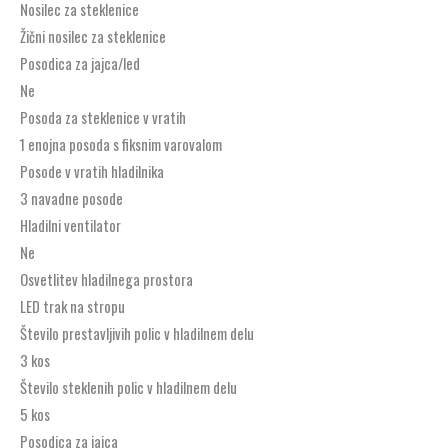
Nosilec za steklenice
Žični nosilec za steklenice
Posodica za jajca/led
Ne
Posoda za steklenice v vratih
1 enojna posoda s fiksnim varovalom
Posode v vratih hladilnika
3 navadne posode
Hladilni ventilator
Ne
Osvetlitev hladilnega prostora
LED trak na stropu
Število prestavljivih polic v hladilnem delu
3 kos
Število steklenih polic v hladilnem delu
5 kos
Posodica za jajca