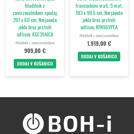
hladilnik z
francoskimi vrati, 5 vrat,
zamrzovalnikom spodaj,
183 x 90.5 cm, Nerjaveče
201 x 60 cm, Nerjaveče
jeklo brez prstnih
jeklo brez prstnih
odtisov, KFN96VPEA
odtisov, KGE39AICA
Hladilnik z zamrzovalnikom
1.919,00
€
Hladilnik z zamrzovalnikom
909,00
€
DODAJ V KOŠARICO
DODAJ V KOŠARICO