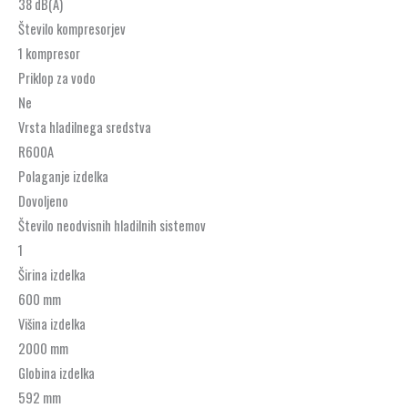
38 dB(A)
Število kompresorjev
1 kompresor
Priklop za vodo
Ne
Vrsta hladilnega sredstva
R600A
Polaganje izdelka
Dovoljeno
Število neodvisnih hladilnih sistemov
1
Širina izdelka
600 mm
Višina izdelka
2000 mm
Globina izdelka
592 mm