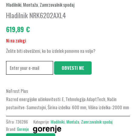
Hladilniki
,
Montaža
,
Zamrzovalnik spodaj
Hladilnik NRK6202AXL4
619,89
€
Ni na zalogi
Želite biti obveščeni, ko bo izdelek ponovno na voljo?
OBVESTI ME
NoFrost Plus
Razred energijske učinkovitosti: E, Tehnologija AdaptTech, Način
postavitve: Samostojni, Širina izdelka: 600 mm, Višina izdelka: 2000 mm
Šifra:
736286
Kategorije:
Hladilniki
,
Montaža
,
Zamrzovalnik spodaj
Brand:
Gorenje