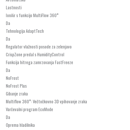
Lastnosti
IonAir s funkcijo MultiFlow 360°
Da
Tehnologija AdaptTech
Da
Regulator vlažnosti posode za zelenjavo
CrispZone predal s HumidityControl
Funkcija hitrega zamrzovanja FastFreeze
Da
NoFrost
NoFrost Plus
Gibanje zraka
Multiflow 360°: Večtočkovno 3D vpihovanje zraka
Varčevalni program EcoMode
Da
Oprema hladilnika