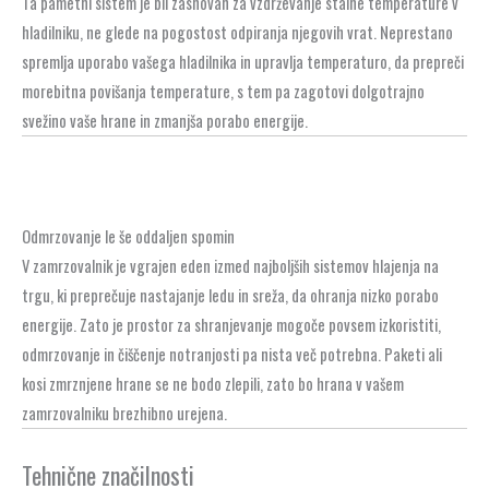
Ta pametni sistem je bil zasnovan za vzdrževanje stalne temperature v
hladilniku, ne glede na pogostost odpiranja njegovih vrat. Neprestano
spremlja uporabo vašega hladilnika in upravlja temperaturo, da prepreči
morebitna povišanja temperature, s tem pa zagotovi dolgotrajno
svežino vaše hrane in zmanjša porabo energije.
Odmrzovanje le še oddaljen spomin
V zamrzovalnik je vgrajen eden izmed najboljših sistemov hlajenja na
trgu, ki preprečuje nastajanje ledu in sreža, da ohranja nizko porabo
energije. Zato je prostor za shranjevanje mogoče povsem izkoristiti,
odmrzovanje in čiščenje notranjosti pa nista več potrebna. Paketi ali
kosi zmrznjene hrane se ne bodo zlepili, zato bo hrana v vašem
zamrzovalniku brezhibno urejena.
Tehnične značilnosti