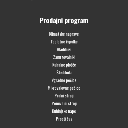
Prodajni program
Klimatske naprave
Toplotne črpalke
Hladilniki
Zamrzovalniki
Kuhalne plošče
Štedilniki
Vgradne pečice
Mikrovalovne pečice
Pralni stroji
Pomivalni stroji
Kuhinjske nape
Prosti čas