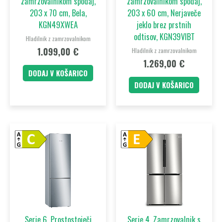
zamrzovalnikom spodaj,
zamrzovalnikom spodaj,
203 x 70 cm, Bela,
203 x 60 cm, Nerjaveče
KGN49XWEA
jeklo brez prstnih
odtisov, KGN39VIBT
Hladilnik z zamrzovalnikom
1.099,00
€
Hladilnik z zamrzovalnikom
1.269,00
€
DODAJ V KOŠARICO
DODAJ V KOŠARICO
Serie 6, Prostostoječi
Serie 4, Zamrzovalnik s