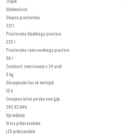
Tropik
Učinkovitost
Skupna prostornina
331 l
Prostornina hladilnega prostora
235 l
Prostornina zamrzovalnega prostora
96 l
Zmožnost zamrzovanja v 24 urah
9 kg
Shranjevalni čas ob motnjah
10 h
Ocenjena letna poraba energije
245.83 kWh
Upravljanje
Vrsta prikazovalnika
LED prikazovalnik