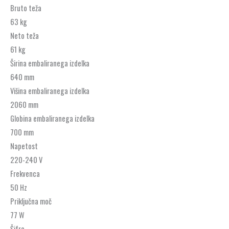
Bruto teža
63 kg
Neto teža
61 kg
Širina embaliranega izdelka
640 mm
Višina embaliranega izdelka
2060 mm
Globina embaliranega izdelka
700 mm
Napetost
220-240 V
Frekvenca
50 Hz
Priključna moč
77 W
Šifra