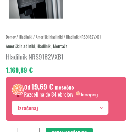
Hladilnik
Domov
/
Hladilniki
/
Ameriški hladilniki
/ Hladilnik NRS9182VXB1
NRS9182VXB1
Ameriški hladilniki
,
Hladilniki
,
Montaža
količina
Hladilnik NRS9182VXB1
1.169,89
€
19,69 €
Od
mesečno
Razdeli na do 84 obrokov
Izračunaj