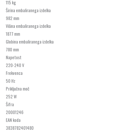
115 kg
Širina embaliranega izdelka
982 mm
Višina embaliranega izdelka
1877 mm
Globina embaliranega izdelka
780 mm
Napetost
220-240 V
Frekvenca
50 Hz
Priključna moč
252 W
Šifra
20001246
EAN koda
3838782401480