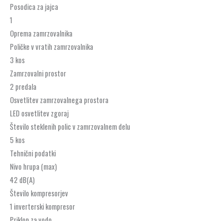
Posodica za jajca
1
Oprema zamrzovalnika
Poličke v vratih zamrzovalnika
3 kos
Zamrzovalni prostor
2 predala
Osvetlitev zamrzovalnega prostora
LED osvetlitev zgoraj
Število steklenih polic v zamrzovalnem delu
5 kos
Tehnični podatki
Nivo hrupa (max)
42 dB(A)
Število kompresorjev
1 inverterski kompresor
Priklop za vodo