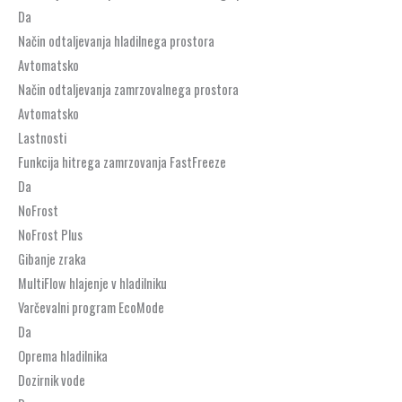
Da
Način odtaljevanja hladilnega prostora
Avtomatsko
Način odtaljevanja zamrzovalnega prostora
Avtomatsko
Lastnosti
Funkcija hitrega zamrzovanja FastFreeze
Da
NoFrost
NoFrost Plus
Gibanje zraka
MultiFlow hlajenje v hladilniku
Varčevalni program EcoMode
Da
Oprema hladilnika
Dozirnik vode