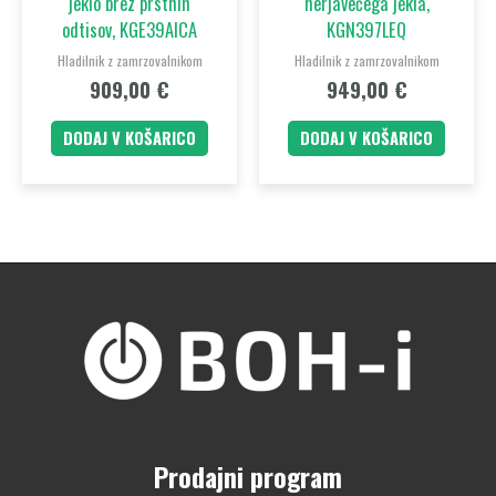
jeklo brez prstnih
nerjavečega jekla,
odtisov, KGE39AICA
KGN397LEQ
Hladilnik z zamrzovalnikom
Hladilnik z zamrzovalnikom
909,00
€
949,00
€
DODAJ V KOŠARICO
DODAJ V KOŠARICO
Prodajni program