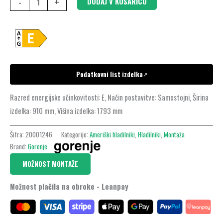
-
+
DODAJ V KOŠARICO
Podatkovni list izdelka
↗
Razred energijske učinkovitosti: E, Način postavitve: Samostojni, Širina
izdelka: 910 mm, Višina izdelka: 1793 mm
Šifra:
20001246
Kategorije:
Ameriški hladilniki
,
Hladilniki
,
Montaža
Brand:
Gorenje
MOŽNOST MONTAŽE
Možnost plačila na obroke - Leanpay