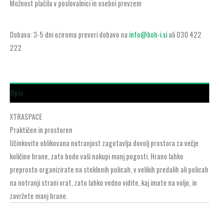
Možnost plačila v poslovalnici in osebni prevzem
Dobava: 3-5 dni oziroma preveri dobavo na
info@boh-i.si
ali 030 422
222
Opis
XTRASPACE
Praktičen in prostoren
Učinkovito oblikovana notranjost zagotavlja dovolj prostora za večje
količine hrane, zato bodo vaši nakupi manj pogosti. Hrano lahko
preprosto organizirate na steklenih policah, v velikih predalih ali policah
na notranji strani vrat, zato lahko vedno vidite, kaj imate na voljo, in
zavržete manj hrane.