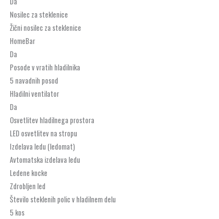
Da
Nosilec za steklenice
Žični nosilec za steklenice
HomeBar
Da
Posode v vratih hladilnika
5 navadnih posod
Hladilni ventilator
Da
Osvetlitev hladilnega prostora
LED osvetlitev na stropu
Izdelava ledu (ledomat)
Avtomatska izdelava ledu
Ledene kocke
Zdrobljen led
Število steklenih polic v hladilnem delu
5 kos