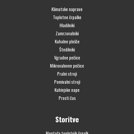
Klimatske naprave
Toplotne črpalke
Hladilniki
Zamrzovalniki
Kuhalne plošče
Štedilniki
Vgradne pečice
Mikrovalovne pečice
Pralni stroji
Pomivalni stroji
Kuhinjske nape
Prosti čas
Storitve
Montaža toplotnih črpalk