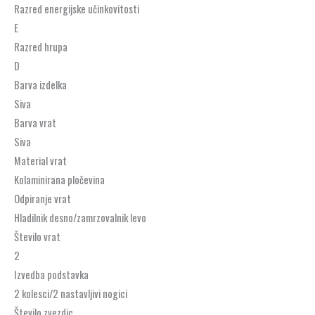
Razred energijske učinkovitosti
E
Razred hrupa
D
Barva izdelka
Siva
Barva vrat
Siva
Material vrat
Kolaminirana pločevina
Odpiranje vrat
Hladilnik desno/zamrzovalnik levo
Število vrat
2
Izvedba podstavka
2 kolesci/2 nastavljivi nogici
Število zvezdic