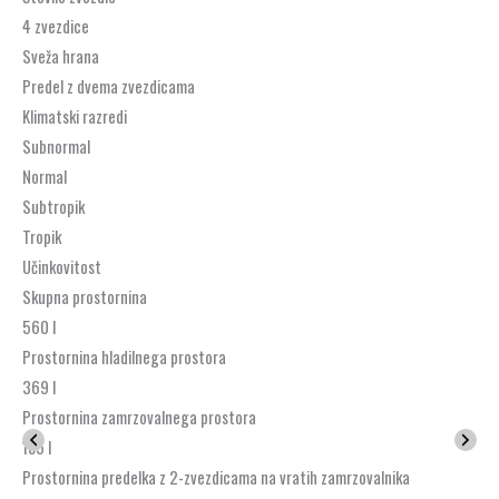
4 zvezdice
Sveža hrana
Predel z dvema zvezdicama
Klimatski razredi
Subnormal
Normal
Subtropik
Tropik
Učinkovitost
Skupna prostornina
560 l
Prostornina hladilnega prostora
369 l
Prostornina zamrzovalnega prostora
185 l
Prostornina predelka z 2-zvezdicama na vratih zamrzovalnika