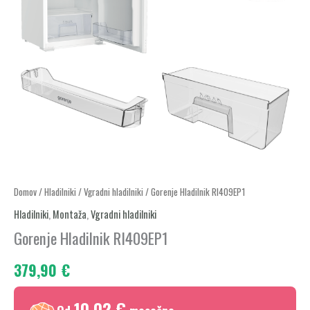
Gorenje
Domov
/
Hladilniki
/
Vgradni hladilniki
/ Gorenje Hladilnik RI409EP1
Hladilnik
Hladilniki
,
Montaža
,
Vgradni hladilniki
RI409EP1
Gorenje Hladilnik RI409EP1
količina
379,90
€
10,02 €