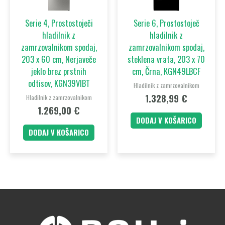
Serie 4, Prostostoječi
Serie 6, Prostostoječ
hladilnik z
hladilnik z
zamrzovalnikom spodaj,
zamrzovalnikom spodaj,
203 x 60 cm, Nerjaveče
steklena vrata, 203 x 70
jeklo brez prstnih
cm, Črna, KGN49LBCF
odtisov, KGN39VIBT
Hladilnik z zamrzovalnikom
1.328,99
€
Hladilnik z zamrzovalnikom
1.269,00
€
DODAJ V KOŠARICO
DODAJ V KOŠARICO