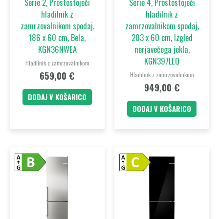
Serie 2, Prostostoječi
Serie 4, Prostostoječi
hladilnik z
hladilnik z
zamrzovalnikom spodaj,
zamrzovalnikom spodaj,
186 x 60 cm, Bela,
203 x 60 cm, Izgled
KGN36NWEA
nerjavečega jekla,
KGN397LEQ
Hladilnik z zamrzovalnikom
659,00
€
Hladilnik z zamrzovalnikom
949,00
€
DODAJ V KOŠARICO
DODAJ V KOŠARICO