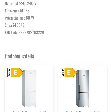
220-240 V
Napetost
50 Hz
Frekvenca
80 W
Priključna moč
743349
Šifra
3838782763229
EAN koda
Podobni izdelki