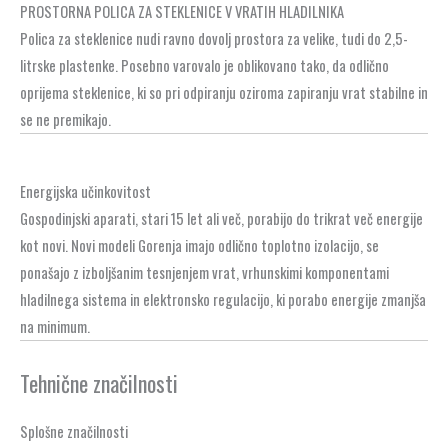
PROSTORNA POLICA ZA STEKLENICE V VRATIH HLADILNIKA
Polica za steklenice nudi ravno dovolj prostora za velike, tudi do 2,5-
litrske plastenke. Posebno varovalo je oblikovano tako, da odlično
oprijema steklenice, ki so pri odpiranju oziroma zapiranju vrat stabilne in
se ne premikajo.
Energijska učinkovitost
Gospodinjski aparati, stari 15 let ali več, porabijo do trikrat več energije
kot novi. Novi modeli Gorenja imajo odlično toplotno izolacijo, se
ponašajo z izboljšanim tesnjenjem vrat, vrhunskimi komponentami
hladilnega sistema in elektronsko regulacijo, ki porabo energije zmanjša
na minimum.
Tehnične značilnosti
Splošne značilnosti