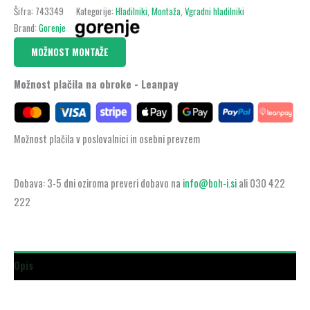
Šifra:
743349
Kategorije:
Hladilniki
,
Montaža
,
Vgradni hladilniki
Brand:
Gorenje
MOŽNOST MONTAŽE
Možnost plačila na obroke - Leanpay
Možnost plačila v poslovalnici in osebni prevzem
Dobava: 3-5 dni oziroma preveri dobavo na
info@boh-i.si
ali 030 422
222
Opis