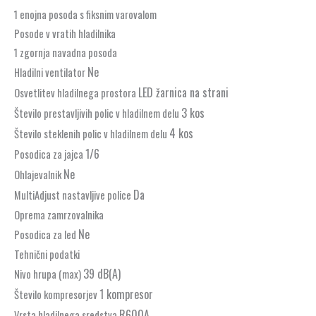
1 enojna posoda s fiksnim varovalom
Posode v vratih hladilnika
1 zgornja navadna posoda
Ne
Hladilni ventilator
LED žarnica na strani
Osvetlitev hladilnega prostora
3 kos
Število prestavljivih polic v hladilnem delu
4 kos
Število steklenih polic v hladilnem delu
1/6
Posodica za jajca
Ne
Ohlajevalnik
Da
MultiAdjust nastavljive police
Oprema zamrzovalnika
Ne
Posodica za led
Tehnični podatki
39 dB(A)
Nivo hrupa (max)
1 kompresor
Število kompresorjev
R600A
Vrsta hladilnega sredstva