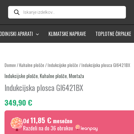
Products
search
ODINJSKI APARATI
KLIMATSKE NAPRAVE
TOPLOTNE ČRPALKE
Indukcijska
Domov
/
Kuhalne plošče
/
Indukcijske plošče
/ Indukcijska plosca GI6421BX
plosca
Indukcijske plošče
,
Kuhalne plošče
,
Montaža
GI6421BX
Indukcijska plosca GI6421BX
količina
349,90
€
11,85 €
Od
mesečno
Razdeli na do 36 obrokov