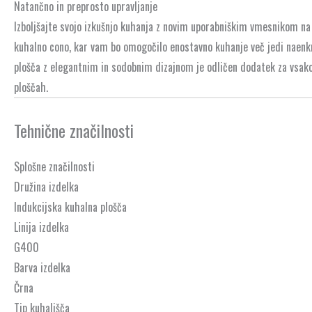
Natančno in preprosto upravljanje
Izboljšajte svojo izkušnjo kuhanja z novim uporabniškim vmesnikom na
kuhalno cono, kar vam bo omogočilo enostavno kuhanje več jedi naenkra
plošča z elegantnim in sodobnim dizajnom je odličen dodatek za vsak
ploščah.
Tehnične značilnosti
Splošne značilnosti
Družina izdelka
Indukcijska kuhalna plošča
Linija izdelka
G400
Barva izdelka
Črna
Tip kuhališča