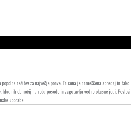
 popolna rešitev za največje ponve. Ta cona je nameščena spredaj in ta
 hladnih območij na robu posode in zagotavlja vedno okusne jedi. Poslovit
nske uporabe.