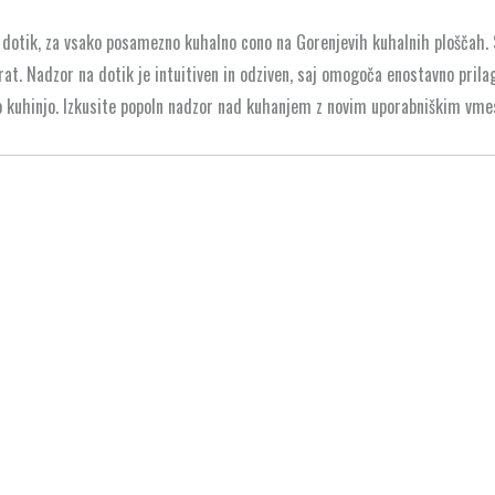
 dotik, za vsako posamezno kuhalno cono na Gorenjevih kuhalnih ploščah. 
t. Nadzor na dotik je intuitiven in odziven, saj omogoča enostavno prilag
o kuhinjo. Izkusite popoln nadzor nad kuhanjem z novim uporabniškim vm