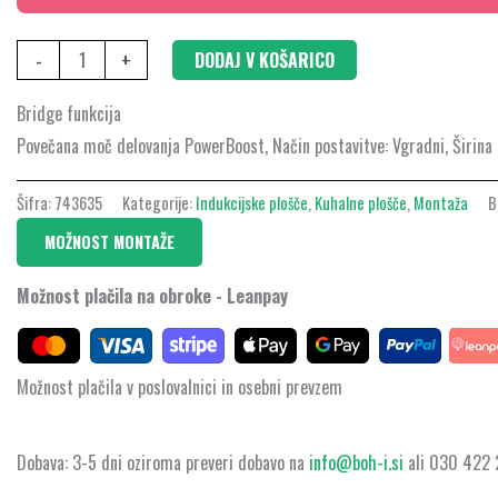
-
+
DODAJ V KOŠARICO
Bridge funkcija
Povečana moč delovanja PowerBoost, Način postavitve: Vgradni, Širina
Šifra:
743635
Kategorije:
Indukcijske plošče
,
Kuhalne plošče
,
Montaža
B
MOŽNOST MONTAŽE
Možnost plačila na obroke - Leanpay
Možnost plačila v poslovalnici in osebni prevzem
Dobava: 3-5 dni oziroma preveri dobavo na
info@boh-i.si
ali 030 422