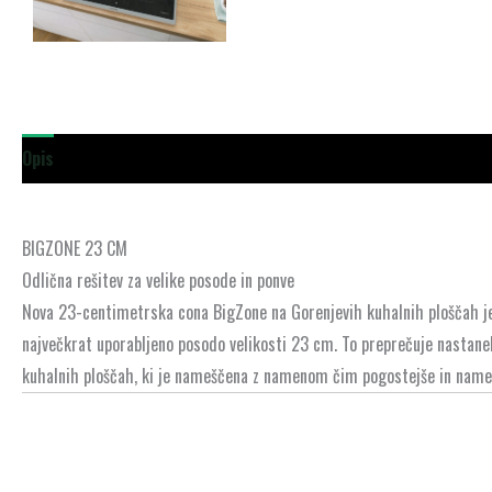
Opis
BIGZONE 23 CM
Odlična rešitev za velike posode in ponve
Nova 23-centimetrska cona BigZone na Gorenjevih kuhalnih ploščah je
največkrat uporabljeno posodo velikosti 23 cm. To preprečuje nastanek
kuhalnih ploščah, ki je nameščena z namenom čim pogostejše in name