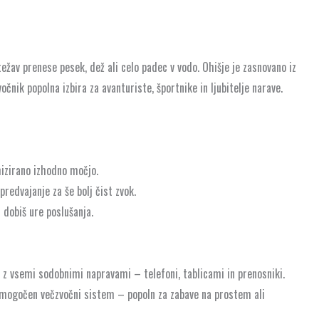
žav prenese pesek, dež ali celo padec v vodo. Ohišje je zasnovano iz
očnik popolna izbira za avanturiste, športnike in ljubitelje narave.
mizirano izhodno močjo.
predvajanje za še bolj čist zvok.
 dobiš ure poslušanja.
vo z vsemi sodobnimi napravami – telefoni, tablicami in prenosniki.
š mogočen večzvočni sistem – popoln za zabave na prostem ali