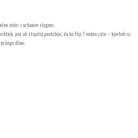
pežen videz z urbanim slogom.
tnik, pas ali stojalo) poskrbijo, da bo Flip 7 vedno zate – kjerkoli si.
 prilega dlani.