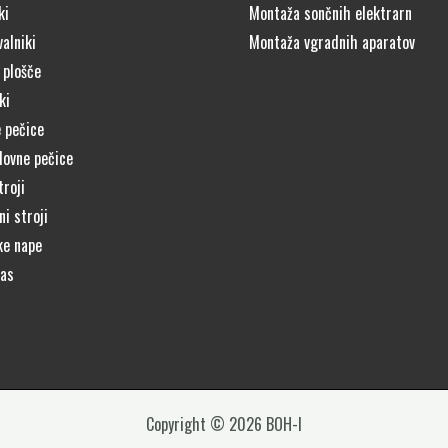
ki
Montaža sončnih elektrarn
alniki
Montaža vgradnih aparatov
 plošče
ki
 pečice
lovne pečice
troji
i stroji
ke nape
čas
Copyright © 2026 BOH-I