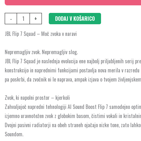
-
+
DODAJ V KOŠARICO
JBL Flip 7 Squad – Moč zvoka v naravi
Nepremagljiv zvok. Nepremagljiv slog.
JBL Flip 7 Squad je naslednja evolucija ene najbolj priljubljenih serij 
konstrukcijo in naprednimi funkcijami postavlja nova merila v razredu
pa poskrbi, da zvočnik ni le naprava, ampak izjava o tvojem življenjskem
Zvok, ki napolni prostor – kjerkoli
Zahvaljujoč napredni tehnologiji AI Sound Boost Flip 7 samodejno optim
izjemno uravnotežen zvok z globokim basom, čistimi vokali in kristalni
Dvojni pasivni radiatorji na obeh straneh ojačajo nizke tone, zato lahk
Soundom.