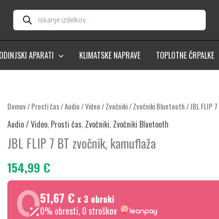
Products
search
ODINJSKI APARATI
KLIMATSKE NAPRAVE
TOPLOTNE ČRPALKE
JBL
Domov
/
Prosti čas
/
Audio / Video
/
Zvočniki
/
Zvočniki Bluetooth
/ JBL FLIP 7
FLIP
Audio / Video
,
Prosti čas
,
Zvočniki
,
Zvočniki Bluetooth
7
JBL FLIP 7 BT zvočnik, kamuflaža
BT
zvočnik,
154,99
€
kamuflaža
količina
51,67 €
x 3 obroki
0% obresti, 0 stroškov