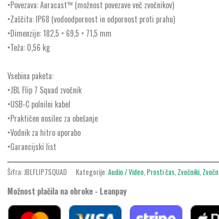
•Povezava: Auracast™ (možnost povezave več zvočnikov)
•Zaščita: IP68 (vodoodpornost in odpornost proti prahu)
•Dimenzije: 182,5 × 69,5 × 71,5 mm
•Teža: 0,56 kg
Vsebina paketa:
•JBL Flip 7 Squad zvočnik
•USB-C polnilni kabel
•Praktičen nosilec za obešanje
•Vodnik za hitro uporabo
•Garancijski list
Šifra:
JBLFLIP7SQUAD
Kategorije:
Audio / Video
,
Prosti čas
,
Zvočniki
,
Zvočn
Možnost plačila na obroke - Leanpay