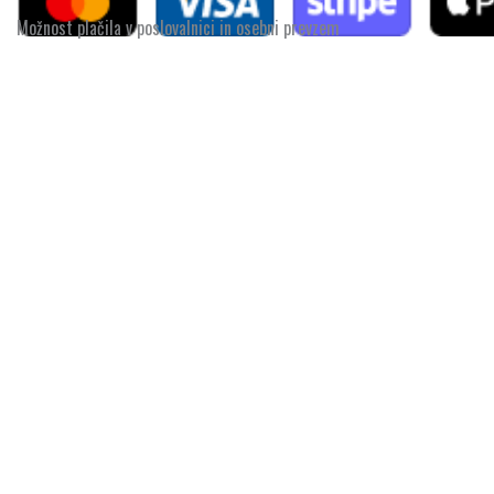
Možnost plačila v poslovalnici in osebni prevzem