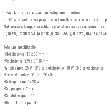
Dizajn, ki se zlije z naravo – in izstopa med množico
Različica Squad prinaša prepoznaven kamuflažni vzorec, ki združuje tr
Mat površina, kompaktna oblika in praktičen nosilec za obešanje (na nahrb
Kljub svoji robustnosti je lahek (le okoli 560 g) in dovolj majhen, da se
Tehnične specifikacije:
•Globokotonec: 45 x 80 mm
•Visokotonec: 1,75 x 3”, 16 mm
•Izhodna moč: 25 W RMS za globokotonec, 10 W RMS za visokotonec
•Frekvenčni odziv: 60 Hz – 20k Hz
•Baterija: Li-ion, 17,28 Wh
•Čas polnjenja: 2,5 h
•Čas delovanja: do 14 h
•Bluetooth verzija: 5.4