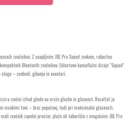
prenosnih zvočnikov. Z osupljivim JBL Pro Sound zvokom, robustno
 kompaktnih Bluetooth zvočnikov. Edinstven kamuflažni dizajn “Squad”
 slogu – svobodi, gibanju in avanturi.
izira zvočni izhod glede na vrsto glasbe in glasnost. Rezultat je
mi visokimi toni – brez popačenj, tudi pri maksimalni glasnosti.
o mali zvočnik zapolni prostor, plažo ali taborišče z mogočnim JBL Pro