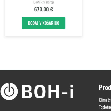
Električni skiroji
670,00
€
DODAJ V KOŠARICO
Prod
Klimats
Toplotn