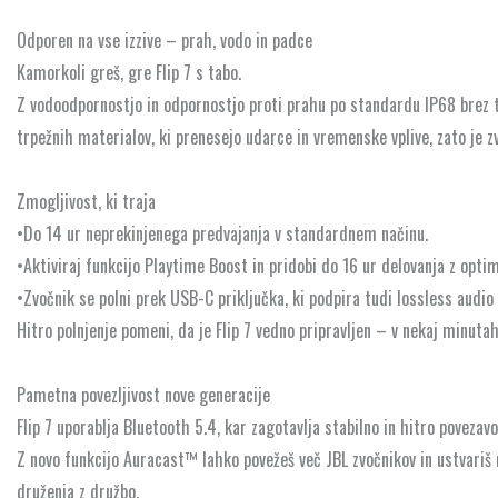
Odporen na vse izzive – prah, vodo in padce
Kamorkoli greš, gre Flip 7 s tabo.
Z vodoodpornostjo in odpornostjo proti prahu po standardu IP68 brez te
trpežnih materialov, ki prenesejo udarce in vremenske vplive, zato je zv
Zmogljivost, ki traja
•Do 14 ur neprekinjenega predvajanja v standardnem načinu.
•Aktiviraj funkcijo Playtime Boost in pridobi do 16 ur delovanja z opti
•Zvočnik se polni prek USB-C priključka, ki podpira tudi lossless audio 
Hitro polnjenje pomeni, da je Flip 7 vedno pripravljen – v nekaj minutah
Pametna povezljivost nove generacije
Flip 7 uporablja Bluetooth 5.4, kar zagotavlja stabilno in hitro poveza
Z novo funkcijo Auracast™ lahko povežeš več JBL zvočnikov in ustvari
druženja z družbo.