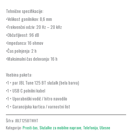
Tehnične specifikacije:
•Velikost gonilnikov: 8,6 mm
•Frekvenčni odziv: 20 Hz – 20 kHz
•Občutljivost: 96 dB
•Impedanca: 16 ohmov
•Čas polnjenja: 2 h
•Maksimalni čas delovanja: 16 h
Vsebina paketa:
•1 × par JBL Tune 125 BT slušalk (bela barva)
•1 × USB C polnilni kabel
•1 × Uporabniški vodič / hitro navodilo
•1 × Garancijska kartica / varnostni list
Šifra:
JBLT125BTWHT
Kategorije:
Prosti čas
,
Slušalke za mobilne naprave
,
Telefonija
,
Ušesne