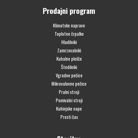
Prodajni program
Klimatske naprave
Toplotne črpalke
Hladilniki
Zamrzovalniki
Kuhalne plošče
Štedilniki
Vgradne pečice
Mikrovalovne pečice
Pralni stroji
Pomivalni stroji
Kuhinjske nape
Prosti čas