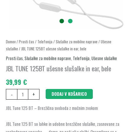
JBL
Domov
/
Prosti čas
/
Telefonija
/
Slušalke za mobilne naprave
/
Ušesne
slušalke
/ JBL TUNE 125BT ušesne slušalke in ear, bele
TUNE
125BT
Prosti čas
,
Slušalke za mobilne naprave
,
Telefonija
,
Ušesne slušalke
ušesne
JBL TUNE 125BT ušesne slušalke in ear, bele
slušalke
39,99
€
in
ear,
-
+
DODAJ V KOŠARICO
bele
količina
JBL Tune 125 BT – Brezžična svoboda z močnim zvokom
JBL Tune 125 BT so lahke in udobne brezžične slušalke, zasnovane za
vsakodnevno uporabo — doma, na poti ali v službi. Opremljene so s