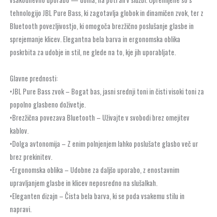
tehnologijo JBL Pure Bass, ki zagotavlja globok in dinamičen zvok, ter z
Bluetooth povezljivostjo, ki omogoča brezžično poslušanje glasbe in
sprejemanje klicev. Elegantna bela barva in ergonomska oblika
poskrbita za udobje in stil, ne glede na to, kje jih uporabljate.
Glavne prednosti:
•JBL Pure Bass zvok – Bogat bas, jasni srednji toni in čisti visoki toni za
popolno glasbeno doživetje.
•Brezžična povezava Bluetooth – Uživajte v svobodi brez omejitev
kablov.
•Dolga avtonomija – Z enim polnjenjem lahko poslušate glasbo več ur
brez prekinitev.
•Ergonomska oblika – Udobne za daljšo uporabo, z enostavnim
upravljanjem glasbe in klicev neposredno na slušalkah.
•Eleganten dizajn – Čista bela barva, ki se poda vsakemu stilu in
napravi.