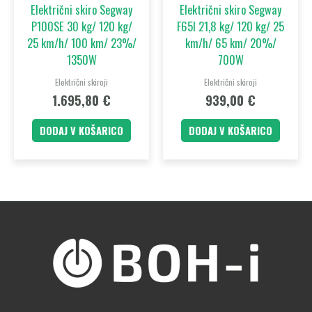
Električni skiro Segway
Električni skiro Segway
P100SE 30 kg/ 120 kg/
F65I 21,8 kg/ 120 kg/ 25
25 km/h/ 100 km/ 23%/
km/h/ 65 km/ 20%/
1350W
700W
Električni skiroji
Električni skiroji
1.695,80
€
939,00
€
DODAJ V KOŠARICO
DODAJ V KOŠARICO