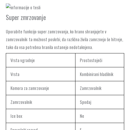
Super zmrzovanje
Uporabite funkcijo super zamrzovanja, ko hrano shranjujete v
zamrzovalnik: ta možnost poskrbi, da različna živila zamrznejo še hitreje,
tako da vsa potrebna hranila ostanejo nedotaknjena.
Vrsta vgradnje
Prostostoječi
Vrsta
Kombinirani hladilnik
Komora za zamrzovanje
Zamrzovalnik
Zamrzovalnik
Spodaj
Ice box
Ne
Energijski razred
E