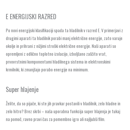
E ENERGIJSKI RAZRED
Po novi energijski klasifikaciji spada ta hladilnik v razred E. V primerjavi z
drugimi aparati ta hladilnik porabi manj električne energije, zato varuje
okolje in prihrani z nižjimi stroški električne energije. Naši aparati so
opremljeni z odlično toplotno izolacijo, izboljšano zaščito vrat,
prvovrstnimi komponentami hladilnega sistema in elektronskimi
krmilniki, ki zmanjšajo porabo energije na minimum.
Super hlajenje
Želite, da so pijače, ki ste jih pravkar postavili v hladilnik, zelo hladne in
zelo hitro? Brez skrbi – naša uporabna funkcija super hlajenja je tukaj
na pomoč, ravno pravi čas za pomembno igro ali najljubši film.