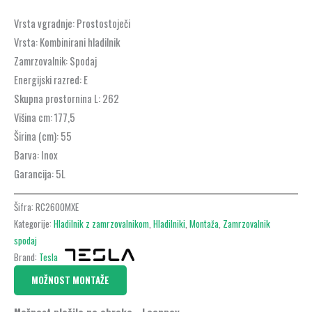
Vrsta vgradnje:
Prostostoječi
Vrsta:
Kombinirani hladilnik
Zamrzovalnik:
Spodaj
Energijski razred:
E
Skupna prostornina L:
262
Višina cm:
177,5
Širina (cm):
55
Barva:
Inox
Garancija:
5L
Šifra:
RC2600MXE
Kategorije:
Hladilnik z zamrzovalnikom
,
Hladilniki
,
Montaža
,
Zamrzovalnik
spodaj
Brand:
Tesla
MOŽNOST MONTAŽE