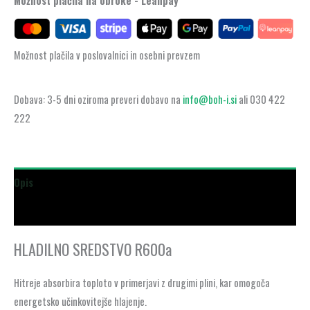
Možnost plačila na obroke - Leanpay
Možnost plačila v poslovalnici in osebni prevzem
Dobava: 3-5 dni oziroma preveri dobavo na
info@boh-i.si
ali 030 422
222
Opis
Dodatne podrobnosti
HLADILNO SREDSTVO R600a
Hitreje absorbira toploto v primerjavi z drugimi plini, kar omogoča
energetsko učinkovitejše hlajenje.