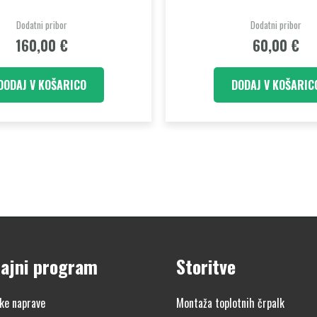
Dodatni pribor
Dodatni pribor
160,00
€
60,00
€
DODAJ V KOŠARICO
DODAJ V KOŠARIC
ajni program
Storitve
ke naprave
Montaža toplotnih črpalk