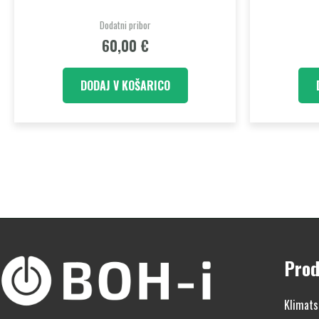
Dodatni pribor
60,00
€
DODAJ V KOŠARICO
Prod
Klimats