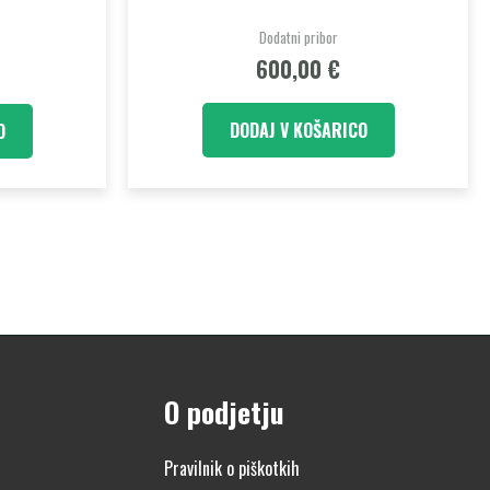
Dodatni pribor
600,00
€
DODAJ V KOŠARICO
O
O podjetju
Pravilnik o piškotkih