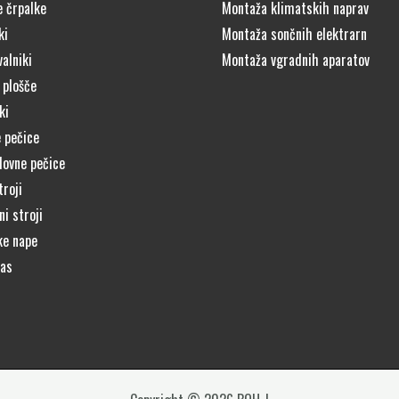
e črpalke
Montaža klimatskih naprav
ki
Montaža sončnih elektrarn
alniki
Montaža vgradnih aparatov
 plošče
ki
 pečice
lovne pečice
troji
i stroji
ke nape
čas