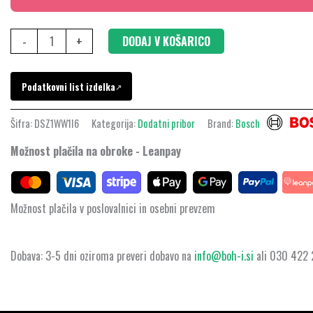
količina
-
+
DODAJ V KOŠARICO
Podatkovni list izdelka
↗
Šifra:
DSZ1WW1I6
Kategorija:
Dodatni pribor
Brand:
Bosch
Možnost plačila na obroke - Leanpay
Možnost plačila v poslovalnici in osebni prevzem
Dobava: 3-5 dni oziroma preveri dobavo na
info@boh-i.si
ali 030 422