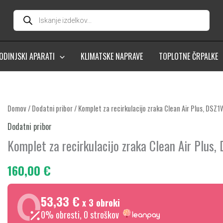
Products
search
ODINJSKI APARATI
KLIMATSKE NAPRAVE
TOPLOTNE ČRPALKE
Komplet
Domov
/
Dodatni pribor
/ Komplet za recirkulacijo zraka Clean Air Plus, DSZ
za
Dodatni pribor
recirkulacijo
Komplet za recirkulacijo zraka Clean Air Plus
zraka
Clean
160,00
€
Air
Plus,
53,33 €
x 3 obroki
DSZ1WW1I6
0% obresti, 0 stroškov