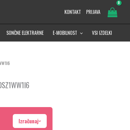
KONTAKT
PRIJAVA
SONČNE ELEKTRARNE
E-MOBILNOST
VSI IZDELKI
1WW1I6
, DSZ1WW1I6
Izračunaj