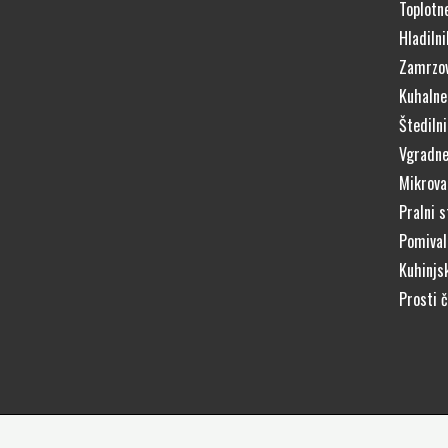
Toplotn
Hladilni
Zamrzov
Kuhalne
Štedilni
Vgradne
Mikrova
Pralni s
Pomivaln
Kuhinjs
Prosti 