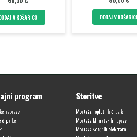
80,00
€
60,00
€
DODAJ V KOŠARIC
DODAJ V KOŠARICO
ajni program
Storitve
ke naprave
Montaža toplotnih črpalk
e črpalke
Montaža klimatskih naprav
ki
Montaža sončnih elektrarn