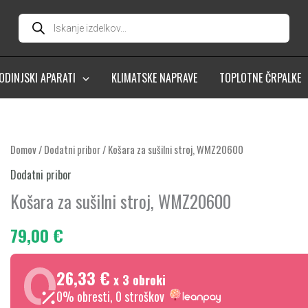
Products
search
ODINJSKI APARATI
KLIMATSKE NAPRAVE
TOPLOTNE ČRPALKE
Košara
Domov
/
Dodatni pribor
/ Košara za sušilni stroj, WMZ20600
za
Dodatni pribor
sušilni
Košara za sušilni stroj, WMZ20600
stroj,
WMZ20600
79,00
€
količina
26,33 €
x 3 obroki
0% obresti, 0 stroškov