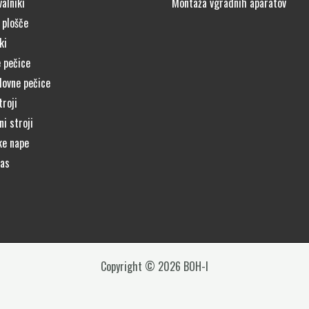
alniki
Montaža vgradnih aparatov
 plošče
ki
 pečice
lovne pečice
troji
i stroji
ke nape
čas
Copyright © 2026 BOH-I