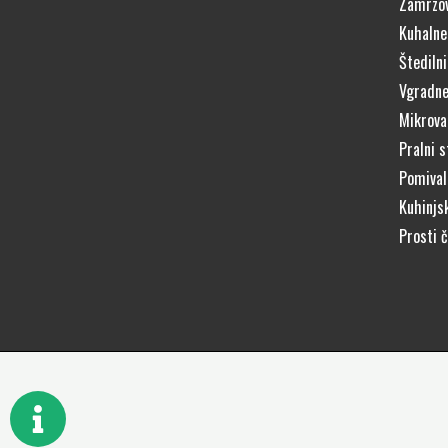
Zamrzov
Kuhalne
Štedilni
Vgradne
Mikrova
Pralni s
Pomivaln
Kuhinjs
Prosti 