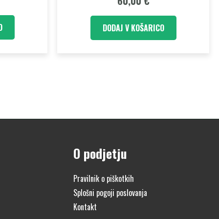
60,00
€
O
DODAJ V KOŠARICO
O podjetju
Pravilnik o piškotkih
Splošni pogoji poslovanja
Kontakt