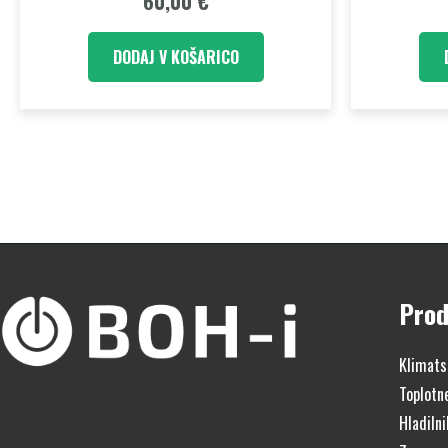
60,00
€
DODAJ V KOŠARICO
Prod
Klimats
Toplotn
Hladilni