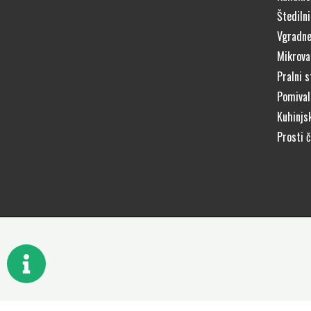
Štedilni
Vgradne
Mikrova
Pralni s
Pomivaln
Kuhinjs
Prosti 