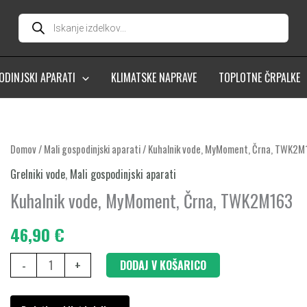
Products
search
ODINJSKI APARATI
KLIMATSKE NAPRAVE
TOPLOTNE ČRPALKE
Kuhalnik
Domov
/
Mali gospodinjski aparati
/ Kuhalnik vode, MyMoment, Črna, TWK2
vode,
Grelniki vode
,
Mali gospodinjski aparati
MyMoment,
Kuhalnik vode, MyMoment, Črna, TWK2M163
Črna,
TWK2M163
46,90
€
količina
-
+
DODAJ V KOŠARICO