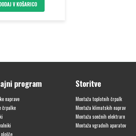
DODAJ V KOŠARICO
ajni program
Storitve
ke naprave
Montaža toplotnih črpalk
e črpalke
Montaža klimatskih naprav
ki
Montaža sončnih elektrarn
alniki
Montaža vgradnih aparatov
 plošče