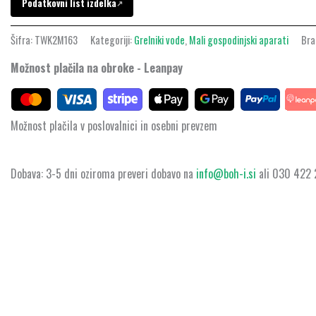
Podatkovni list izdelka
↗
Šifra:
TWK2M163
Kategoriji:
Grelniki vode
,
Mali gospodinjski aparati
Bra
Možnost plačila na obroke - Leanpay
Možnost plačila v poslovalnici in osebni prevzem
Dobava: 3-5 dni oziroma preveri dobavo na
info@boh-i.si
ali 030 422