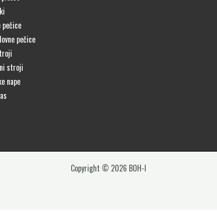
ki
 pečice
lovne pečice
troji
i stroji
ke nape
čas
Copyright © 2026 BOH-I