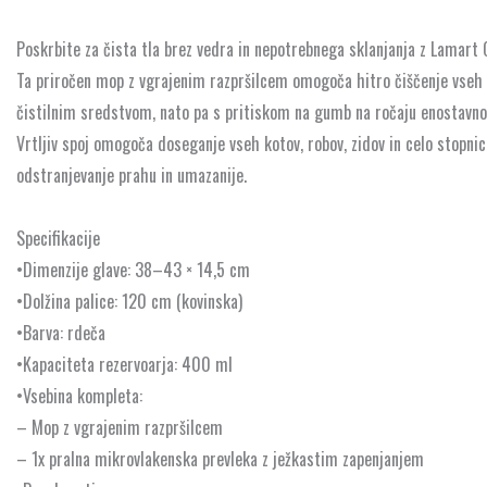
rezervoarjem
količina
Poskrbite za čista tla brez vedra in nepotrebnega sklanjanja z Lamar
Ta priročen mop z vgrajenim razpršilcem omogoča hitro čiščenje vseh vr
čistilnim sredstvom, nato pa s pritiskom na gumb na ročaju enostavno r
Vrtljiv spoj omogoča doseganje vseh kotov, robov, zidov in celo stopni
odstranjevanje prahu in umazanije.
Specifikacije
•Dimenzije glave: 38–43 × 14,5 cm
•Dolžina palice: 120 cm (kovinska)
•Barva: rdeča
•Kapaciteta rezervoarja: 400 ml
•Vsebina kompleta:
– Mop z vgrajenim razpršilcem
– 1x pralna mikrovlakenska prevleka z ježkastim zapenjanjem