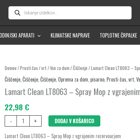
Products
search
ODINJSKI APARATI
KLIMATSKE NAPRAVE
TOPLOTNE ČRPALKE
Lamart
Domov
/
Prosti čas
/
vrt
/
Vse za dom
/
Čiščenje
/ Lamart Clean LT8063 – Spr
Clean
Čiščenje
,
Čiščenje
,
Čiščenje
,
Oprema za dom
,
pisarno
,
Prosti čas
,
vrt
,
V
LT8063
Lamart Clean LT8063 – Spray Mop z vgrajenim
–
Spray
22,98
€
Mop
-
+
DODAJ V KOŠARICO
z
vgrajenim
Lamart Clean LT8063 – Spray Mop z vgrajenim rezervoarjem