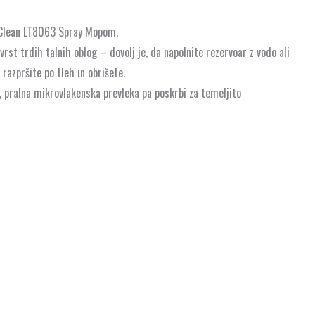
t Clean LT8063 Spray Mopom.
st trdih talnih oblog – dovolj je, da napolnite rezervoar z vodo ali
azpršite po tleh in obrišete.
c, pralna mikrovlakenska prevleka pa poskrbi za temeljito