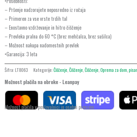
•Posebnosti:
– Pršenje nadzorujete neposredno iz ročaja
– Primeren za vse vrste trdih tal
– Enostavno vzdrževanje in hitro čiščenje
– Prevleka pralna do 60 °C (brez mehčalca, brez sušilca)
– Možnost nakupa nadomestnih prevlek
•Garancija: 3 leta
Šifra:
LT8063
Kategorije:
Čiščenje
,
Čiščenje
,
Čiščenje
,
Oprema za dom
,
pisa
Možnost plačila na obroke - Leanpay
Možnost plačila v poslovalnici in osebni prevzem