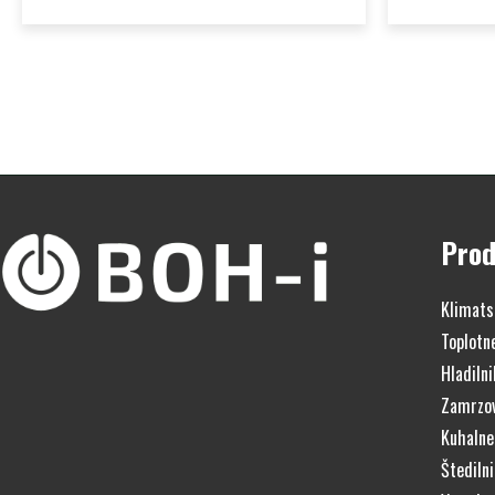
Prod
Klimats
Toplotn
Hladilni
Zamrzov
Kuhalne
Štedilni