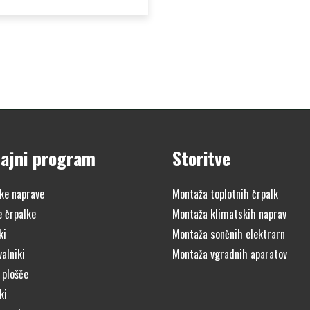
ajni program
Storitve
ke naprave
Montaža toplotnih črpalk
e črpalke
Montaža klimatskih naprav
ki
Montaža sončnih elektrarn
alniki
Montaža vgradnih aparatov
 plošče
ki