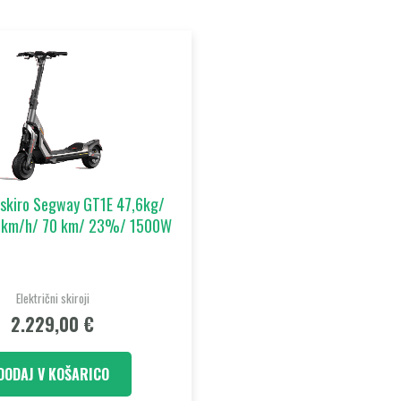
i skiro Segway GT1E 47,6kg/
 km/h/ 70 km/ 23%/ 1500W
Električni skiroji
2.229,00
€
DODAJ V KOŠARICO