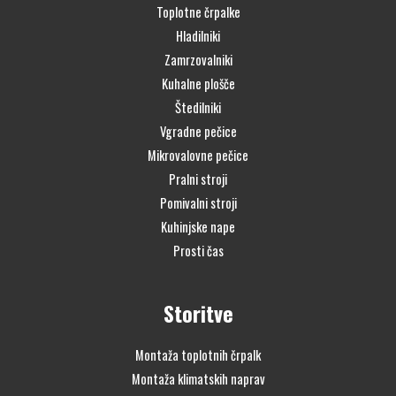
Toplotne črpalke
Hladilniki
Zamrzovalniki
Kuhalne plošče
Štedilniki
Vgradne pečice
Mikrovalovne pečice
Pralni stroji
Pomivalni stroji
Kuhinjske nape
Prosti čas
Storitve
Montaža toplotnih črpalk
Montaža klimatskih naprav