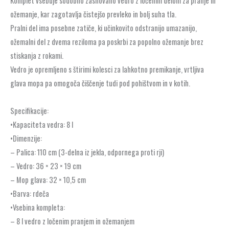
Komplet vsebuje sodobno zasnovano vedro z ločenim delom za pranje in
ožemanje, kar zagotavlja čistejšo prevleko in bolj suha tla.
Pralni del ima posebne zatiče, ki učinkovito odstranijo umazanijo,
ožemalni del z dvema reziloma pa poskrbi za popolno ožemanje brez
stiskanja z rokami.
Vedro je opremljeno s štirimi kolesci za lahkotno premikanje, vrtljiva
glava mopa pa omogoča čiščenje tudi pod pohištvom in v kotih.
Specifikacije:
•Kapaciteta vedra: 8 l
•Dimenzije:
– Palica: 110 cm (3-delna iz jekla, odpornega proti rji)
– Vedro: 36 × 23 × 19 cm
– Mop glava: 32 × 10,5 cm
•Barva: rdeča
•Vsebina kompleta:
– 8 l vedro z ločenim pranjem in ožemanjem