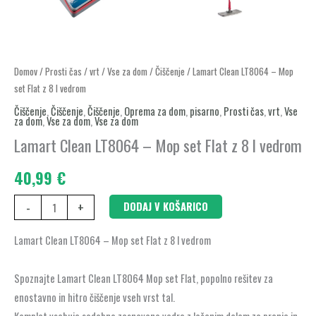
Lamart
Domov
/
Prosti čas
/
vrt
/
Vse za dom
/
Čiščenje
/ Lamart Clean LT8064 – Mop
set Flat z 8 l vedrom
Clean
LT8064
Čiščenje
,
Čiščenje
,
Čiščenje
,
Oprema za dom
,
pisarno
,
Prosti čas
,
vrt
,
Vse
za dom
,
Vse za dom
,
Vse za dom
–
Lamart Clean LT8064 – Mop set Flat z 8 l vedrom
Mop
set
40,99
€
Flat
z
-
+
DODAJ V KOŠARICO
8
Lamart Clean LT8064 – Mop set Flat z 8 l vedrom
l
vedrom
Spoznajte Lamart Clean LT8064 Mop set Flat, popolno rešitev za
količina
enostavno in hitro čiščenje vseh vrst tal.