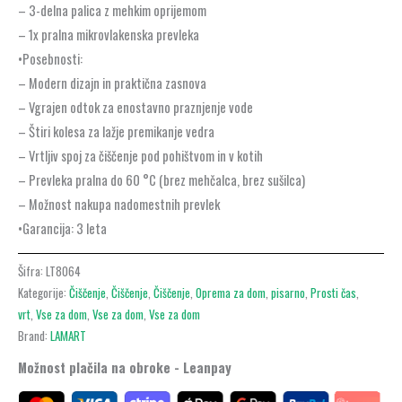
– 3-delna palica z mehkim oprijemom
– 1x pralna mikrovlakenska prevleka
•Posebnosti:
– Modern dizajn in praktična zasnova
– Vgrajen odtok za enostavno praznjenje vode
– Štiri kolesa za lažje premikanje vedra
– Vrtljiv spoj za čiščenje pod pohištvom in v kotih
– Prevleka pralna do 60 °C (brez mehčalca, brez sušilca)
– Možnost nakupa nadomestnih prevlek
•Garancija: 3 leta
Šifra:
LT8064
Kategorije:
Čiščenje
,
Čiščenje
,
Čiščenje
,
Oprema za dom
,
pisarno
,
Prosti čas
,
vrt
,
Vse za dom
,
Vse za dom
,
Vse za dom
Brand:
LAMART
Možnost plačila na obroke - Leanpay