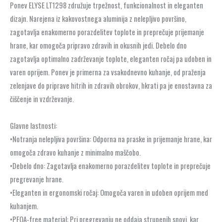
Ponev ELYSE LT1298 združuje trpežnost, funkcionalnost in eleganten
dizajn. Narejena iz kakovostnega aluminija z nelepljivo površino,
zagotavlja enakomerno porazdelitev toplote in preprečuje prijemanje
hrane, kar omogoča pripravo zdravih in okusnih jedi. Debelo dno
zagotavlja optimalno zadrževanje toplote, eleganten ročaj pa udoben in
varen oprijem. Ponev je primerna za vsakodnevno kuhanje, od praženja
zelenjave do priprave hitrih in zdravih obrokov, hkrati pa je enostavna za
čiščenje in vzdrževanje.
Glavne lastnosti:
•Notranja nelepljiva površina: Odporna na praske in prijemanje hrane, kar
omogoča zdravo kuhanje z minimalno maščobo.
•Debelo dno: Zagotavlja enakomerno porazdelitev toplote in preprečuje
pregrevanje hrane.
•Eleganten in ergonomski ročaj: Omogoča varen in udoben oprijem med
kuhanjem.
•PFOA-free material: Pri pregrevanju ne oddaja strupenih snovi, kar