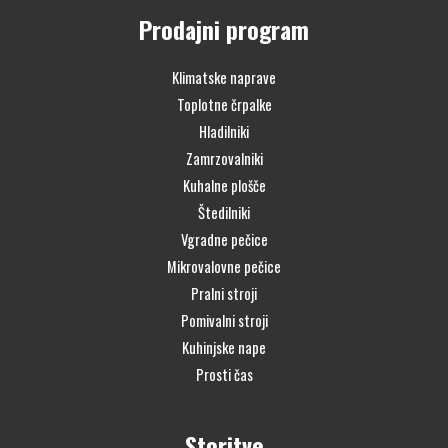
Prodajni program
Klimatske naprave
Toplotne črpalke
Hladilniki
Zamrzovalniki
Kuhalne plošče
Štedilniki
Vgradne pečice
Mikrovalovne pečice
Pralni stroji
Pomivalni stroji
Kuhinjske nape
Prosti čas
Storitve