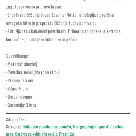
zagotavlja varno pripravo hrane.
•Enostavno čiščenje in vzdrževanje: Notranja nelepljiva površina
omogoča hitro in preprosto čiščenje tudi v pomivalcu.
•Združljivost s kuhalnimi površinami: Primerno za plinske, električne,
keramične, indukcijske kuhalnike in pečica.
Specifikacije:
•Material: aluminij
•Površina: nelepljiva (non stick)
•Premer: 26 cm
•Višina: 5 cm
•Barva: kremna
•Garancija: 3 leta
Šifra:
LT1298
Kategorije:
Kuhinjska posoda in pripomočki
,
Mali gopodinjski aparati / osebna
nega
,
Oprema za kuhinjo in ostalo
,
Prosti čas