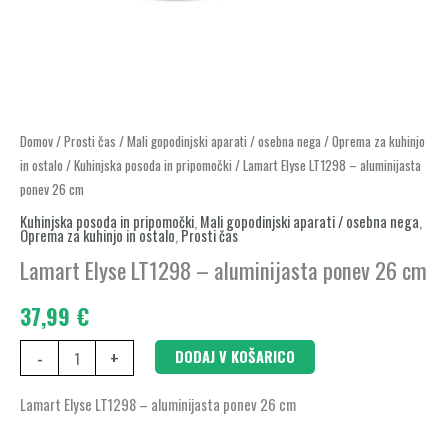
Lamart
Domov
/
Prosti čas
/
Mali gopodinjski aparati / osebna nega
/
Oprema za kuhinjo
in ostalo
/
Kuhinjska posoda in pripomočki
/ Lamart Elyse LT1298 – aluminijasta
Elyse
ponev 26 cm
LT1298
Kuhinjska posoda in pripomočki
,
Mali gopodinjski aparati / osebna nega
,
-
Oprema za kuhinjo in ostalo
,
Prosti čas
aluminijasta
Lamart Elyse LT1298 – aluminijasta ponev 26 cm
ponev
26
37,99
€
cm
-
+
DODAJ V KOŠARICO
količina
Lamart Elyse LT1298 – aluminijasta ponev 26 cm