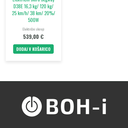
D38E 16,3 kg/ 120 kg/
25 km/h/ 38 km/ 20%/
500W
Električni skiroji
539,00
€
DODAJ V KOŠARICO