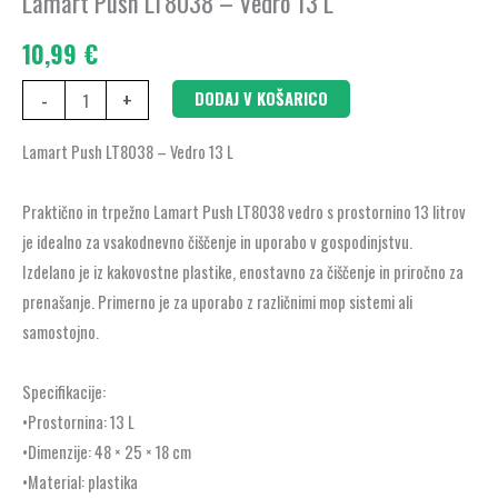
Lamart Push LT8038 – Vedro 13 L
Vedro
13
10,99
€
L
količina
-
+
DODAJ V KOŠARICO
Lamart Push LT8038 – Vedro 13 L
Praktično in trpežno Lamart Push LT8038 vedro s prostornino 13 litrov
je idealno za vsakodnevno čiščenje in uporabo v gospodinjstvu.
Izdelano je iz kakovostne plastike, enostavno za čiščenje in priročno za
prenašanje. Primerno je za uporabo z različnimi mop sistemi ali
samostojno.
Specifikacije:
•Prostornina: 13 L
•Dimenzije: 48 × 25 × 18 cm
•Material: plastika