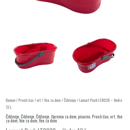
Lamart
Domov
/
Prosti čas
/
vrt
/
Vse za dom
/
Čiščenje
/ Lamart Push LT8038 – Vedro
13 L
Push
LT8038
Čiščenje
,
Čiščenje
,
Čiščenje
,
Oprema za dom
,
pisarno
,
Prosti čas
,
vrt
,
Vse
za dom
,
Vse za dom
,
Vse za dom
–