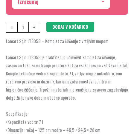
Izračunaj
-
+
DODAJ V KOŠARICO
Lamart Spin LT8053 – Komplet za čiščenje z vrtljivim mopom
Lamart Spin LT8053 je praktičen in učinkovit komplet za čiščenje,
zasnovan tako za notranje prostore kot za vsakodnevno vzdrževanje tal.
Komplet vključuje vedro s kapaciteto 7 l, vrtljivi mop z mikrofibro, eno
rezervno prevleko in dozirnik, kar omogoča enostavno, hitro in
higienično čiščenje. Trpežni materiali in premišljena zasnova zagotavljajo
dolgo življenjsko dobo in udobno uporabo.
Specifikacije:
•Kapaciteta vedra: 7 l
•Dimenzije: ročaj – 125 cm; vedro – 46,5 × 24,5 × 28 cm