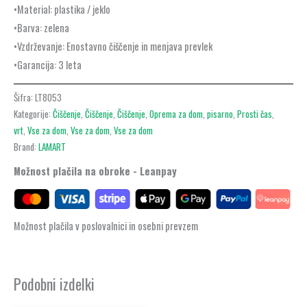
•Material: plastika / jeklo
•Barva: zelena
•Vzdrževanje: Enostavno čiščenje in menjava prevlek
•Garancija: 3 leta
Šifra:
LT8053
Kategorije:
Čiščenje
,
Čiščenje
,
Čiščenje
,
Oprema za dom
,
pisarno
,
Prosti čas
,
vrt
,
Vse za dom
,
Vse za dom
,
Vse za dom
Brand:
LAMART
Možnost plačila na obroke - Leanpay
Možnost plačila v poslovalnici in osebni prevzem
Podobni izdelki