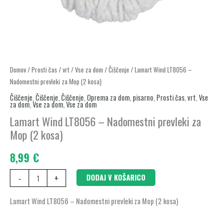
Lamart
Domov
/
Prosti čas
/
vrt
/
Vse za dom
/
Čiščenje
/ Lamart Wind LT8056 –
Nadomestni prevleki za Mop (2 kosa)
Wind
LT8056
Čiščenje
,
Čiščenje
,
Čiščenje
,
Oprema za dom
,
pisarno
,
Prosti čas
,
vrt
,
Vse
za dom
,
Vse za dom
,
Vse za dom
–
Lamart Wind LT8056 – Nadomestni prevleki za
Nadomestni
Mop (2 kosa)
prevleki
za
8,99
€
Mop
(2
-
+
DODAJ V KOŠARICO
kosa)
Lamart Wind LT8056 – Nadomestni prevleki za Mop (2 kosa)
količina