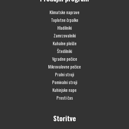
Klimatske naprave
Toplotne črpalke
Hladilniki
Zamrzovalniki
Kuhalne plošče
Štedilniki
Vgradne pečice
Mikrovalovne pečice
Pralni stroji
Pomivalni stroji
Kuhinjske nape
Prosti čas
Storitve