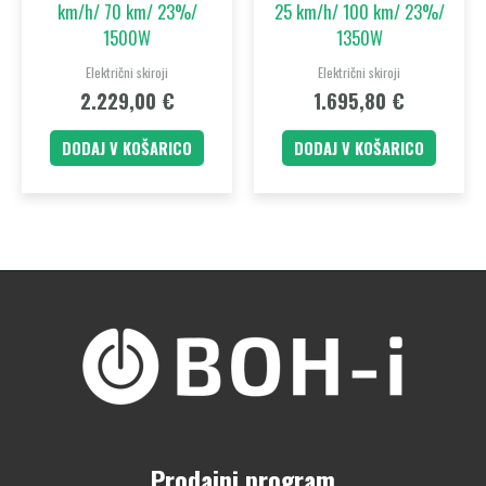
km/h/ 70 km/ 23%/
25 km/h/ 100 km/ 23%/
1500W
1350W
Električni skiroji
Električni skiroji
2.229,00
€
1.695,80
€
DODAJ V KOŠARICO
DODAJ V KOŠARICO
Prodajni program