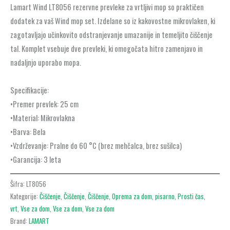
Lamart Wind LT8056 rezervne prevleke za vrtljivi mop so praktičen
dodatek za vaš Wind mop set. Izdelane so iz kakovostne mikrovlaken, ki
zagotavljajo učinkovito odstranjevanje umazanije in temeljito čiščenje
tal. Komplet vsebuje dve prevleki, ki omogočata hitro zamenjavo in
nadaljnjo uporabo mopa.
Specifikacije:
•Premer prevlek: 25 cm
•Material: Mikrovlakna
•Barva: Bela
•Vzdrževanje: Pralne do 60 °C (brez mehčalca, brez sušilca)
•Garancija: 3 leta
Šifra:
LT8056
Kategorije:
Čiščenje
,
Čiščenje
,
Čiščenje
,
Oprema za dom
,
pisarno
,
Prosti čas
,
vrt
,
Vse za dom
,
Vse za dom
,
Vse za dom
Brand:
LAMART