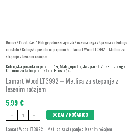
Lamart
Domov
/
Prosti čas
/
Mali gopodinjski aparati / osebna nega
/
Oprema za kuhinjo
in ostalo
/
Kuhinjska posoda in pripomočki
/ Lamart Wood LT3992 – Metlica za
Wood
stepanje z lesenim ročajem
LT3992
Kuhinjska posoda in pripomočki
,
Mali gopodinjski aparati / osebna nega
,
–
Oprema za kuhinjo in ostalo
,
Prosti čas
Metlica
Lamart Wood LT3992 – Metlica za stepanje z
za
lesenim ročajem
stepanje
z
5,99
€
lesenim
-
+
DODAJ V KOŠARICO
ročajem
količina
Lamart Wood LT3992 – Metlica za stepanje z lesenim ročajem