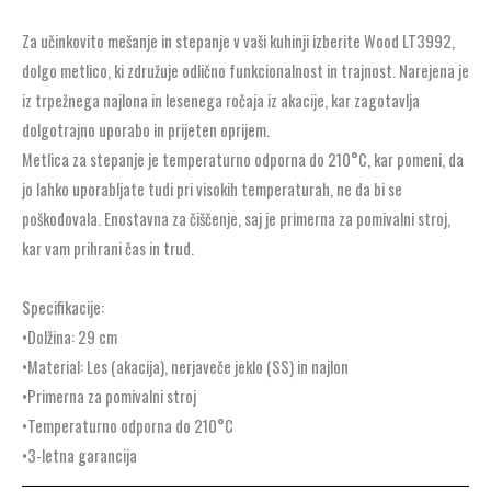
Za učinkovito mešanje in stepanje v vaši kuhinji izberite Wood LT3992,
dolgo metlico, ki združuje odlično funkcionalnost in trajnost. Narejena je
iz trpežnega najlona in lesenega ročaja iz akacije, kar zagotavlja
dolgotrajno uporabo in prijeten oprijem.
Metlica za stepanje je temperaturno odporna do 210°C, kar pomeni, da
jo lahko uporabljate tudi pri visokih temperaturah, ne da bi se
poškodovala. Enostavna za čiščenje, saj je primerna za pomivalni stroj,
kar vam prihrani čas in trud.
Specifikacije:
•Dolžina: 29 cm
•Material: Les (akacija), nerjaveče jeklo (SS) in najlon
•Primerna za pomivalni stroj
•Temperaturno odporna do 210°C
•3-letna garancija