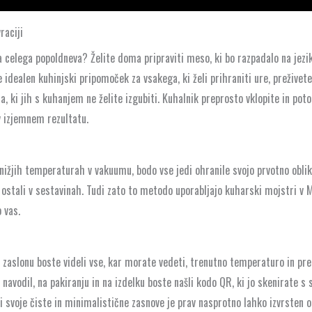
raciji
ela celega popoldneva? Želite doma pripraviti meso, ki bo razpadalo na jezi
 idealen kuhinjski pripomoček za vsakega, ki želi prihraniti ure, preživete 
, ki jih s kuhanjem ne želite izgubiti. Kuhalnik preprosto vklopite in potop
 v izjemnem rezultatu.
ižjih temperaturah v vakuumu, bodo vse jedi ohranile svojo prvotno obliko
do ostali v sestavinah. Tudi zato to metodo uporabljajo kuharski mojstri v
 vas.
a zaslonu boste videli vse, kar morate vedeti, trenutno temperaturo in pr
navodil, na pakiranju in na izdelku boste našli kodo QR, ki jo skenirate s
i svoje čiste in minimalistične zasnove je prav nasprotno lahko izvrsten o