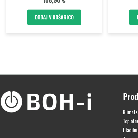
108,90
€
DODAJ V KOŠARICO
Prod
Klimats
Toplotn
Hladilni