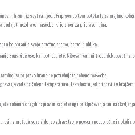
minov in hranil iz sestavin jedi. Priprava ob tem poteka le za majhno kol
 dodajati nezdrave maščobe, ki je sicer za pripravo nujna.
vedno bo ohranila svojo prvotno aromo, barvo in obliko.
nje sous vide vse, kar potrebujete. Ničesar vam ni treba dokupovati, vreč
vitamine, za pripravo hrane ne potrebujete nobene maščobe.
revanje vode na želeno temperaturo. Tako boste jed pripravili v krajšem 
jete nobenih drugih naprav in zapletenega priključevanja ter nastavljanja 
 surovin z metodo sous vide, so zdravstveno povsem neoporečne in okolju pr