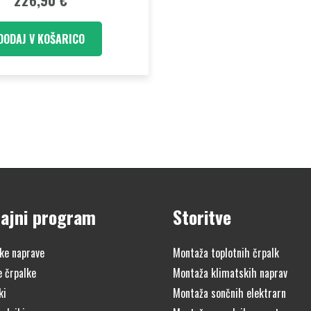
226,90
€
DODAJ V KOŠARICO
ajni program
Storitve
ke naprave
Montaža toplotnih črpalk
e črpalke
Montaža klimatskih naprav
ki
Montaža sončnih elektrarn