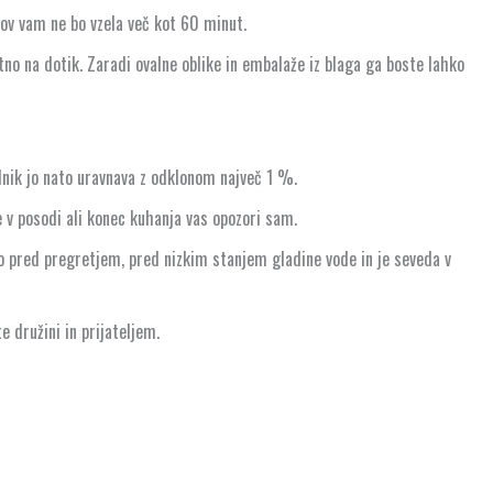
tov vam ne bo vzela več kot 60 minut.
tno na dotik. Zaradi ovalne oblike in embalaže iz blaga ga boste lahko
lnik jo nato uravnava z odklonom največ 1 %.
e v posodi ali konec kuhanja vas opozori sam.
to pred pregretjem, pred nizkim stanjem gladine vode in je seveda v
 družini in prijateljem.