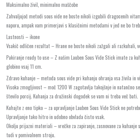
Maksimalno živil, minimalno maščobe
Zahvaljujoč metodi sous vide ne boste nikoli izgubili dragocenih vita
naporu, ampak vam primerjavi s klasičnimi metodami v jed ne bo treba
Lastnosti – ikone
Vsakič odličen rezultat – Hrane ne boste nikoli zažgali ali razkuhali, 
Pakiranje ready to use – Z našim Lauben Sous Vide Stick imate za kuha
globino vsaj 11 cm.
Zdravo kuhanje – metoda sous vide pri kuhanju ohranja vsa živila in 
Visoka zmogljivost – moč 1200 W zagotavlja takojšnje in natančno seg
število porcij. Kuhanja za družinski dogodek se vam ni treba več bati.
Kuhajte z eno tipko – za upravljanje Lauben Sous Vide Stick ne potrebu
Upravljanje tako hitro in udobno obvlada čisto vsak.
Okolju prijazni materiali – vrečke za zapiranje, zasnovane za kuhanje
tudi v pomivalnem stroju.