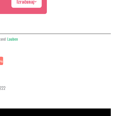
Izračunaj
rand:
Lauben
 222