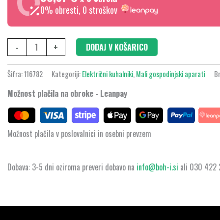
0% obresti, 0 stroškov
-
+
DODAJ V KOŠARICO
Šifra:
116782
Kategoriji:
Električni kuhalniki
,
Mali gospodinjski aparati
B
Možnost plačila na obroke - Leanpay
Možnost plačila v poslovalnici in osebni prevzem
Dobava: 3-5 dni oziroma preveri dobavo na
info@boh-i.si
ali 030 422