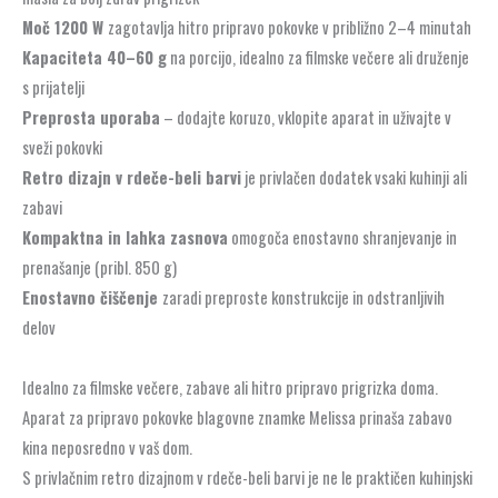
Moč 1200 W
zagotavlja hitro pripravo pokovke v približno 2–4 minutah
Kapaciteta 40–60 g
na porcijo, idealno za filmske večere ali druženje
s prijatelji
Preprosta uporaba
– dodajte koruzo, vklopite aparat in uživajte v
sveži pokovki
Retro dizajn v rdeče-beli barvi
je privlačen dodatek vsaki kuhinji ali
zabavi
Kompaktna in lahka zasnova
omogoča enostavno shranjevanje in
prenašanje (pribl. 850 g)
Enostavno čiščenje
zaradi preproste konstrukcije in odstranljivih
delov
Idealno za filmske večere, zabave ali hitro pripravo prigrizka doma.
Aparat za pripravo pokovke blagovne znamke Melissa prinaša zabavo
kina neposredno v vaš dom.
S privlačnim retro dizajnom v rdeče-beli barvi je ne le praktičen kuhinjski