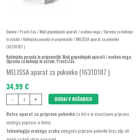
MELISSA
Domov
/
Prosti čas
/
Mali gopodinjski aparati / osebna nega
/
Oprema za kuhinjo
in ostalo
/
Kuhinjska posoda in pripomočki
/ MELISSA aparat za pokovko
aparat
(16310187 )
za
Kuhinjska posoda in pripomočki
,
Mali gopodinjski aparati / osebna nega
,
pokovko
Oprema za kuhinjo in ostalo
,
Prosti čas
(16310187
MELISSA aparat za pokovko (16310187 )
)
količina
34,99
€
-
+
DODAJ V KOŠARICO
Retro aparat za pripravo pokovke
za hitro in enostavno pripravo
svežega popcorn-a doma
Tehnologija vročega zraka
omogoča pripravo pokovke brez olja ali
masla za bolj zdrav prigrizek