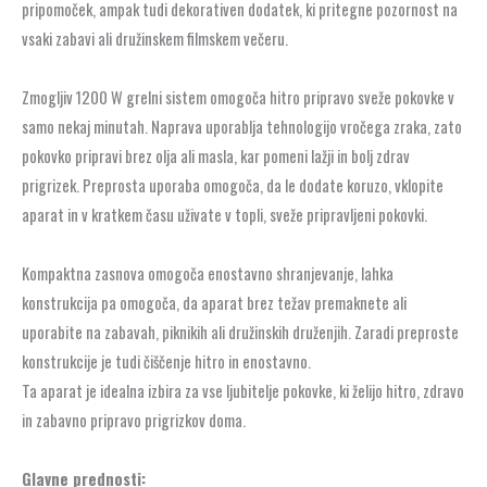
pripomoček, ampak tudi dekorativen dodatek, ki pritegne pozornost na
vsaki zabavi ali družinskem filmskem večeru.
Zmogljiv 1200 W grelni sistem omogoča hitro pripravo sveže pokovke v
samo nekaj minutah. Naprava uporablja tehnologijo vročega zraka, zato
pokovko pripravi brez olja ali masla, kar pomeni lažji in bolj zdrav
prigrizek. Preprosta uporaba omogoča, da le dodate koruzo, vklopite
aparat in v kratkem času uživate v topli, sveže pripravljeni pokovki.
Kompaktna zasnova omogoča enostavno shranjevanje, lahka
konstrukcija pa omogoča, da aparat brez težav premaknete ali
uporabite na zabavah, piknikih ali družinskih druženjih. Zaradi preproste
konstrukcije je tudi čiščenje hitro in enostavno.
Ta aparat je idealna izbira za vse ljubitelje pokovke, ki želijo hitro, zdravo
in zabavno pripravo prigrizkov doma.
Glavne prednosti: