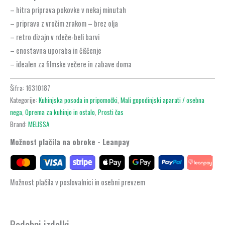
– hitra priprava pokovke v nekaj minutah
– priprava z vročim zrakom – brez olja
– retro dizajn v rdeče-beli barvi
– enostavna uporaba in čiščenje
– idealen za filmske večere in zabave doma
Šifra:
16310187
Kategorije:
Kuhinjska posoda in pripomočki
,
Mali gopodinjski aparati / osebna
nega
,
Oprema za kuhinjo in ostalo
,
Prosti čas
Brand:
MELISSA
Možnost plačila na obroke - Leanpay
Možnost plačila v poslovalnici in osebni prevzem
Podobni izdelki