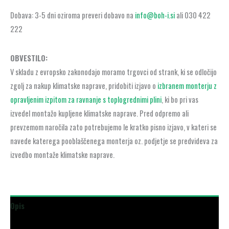
Dobava: 3-5 dni oziroma preveri dobavo na
info@boh-i.si
ali 030 422
222
OBVESTILO:
V skladu z evropsko zakonodajo moramo trgovci od strank, ki se odločijo
zgolj za nakup klimatske naprave, pridobiti izjavo o
izbranem monterju z
opravljenim izpitom za ravnanje s toplogrednimi plini
, ki bo pri vas
izvedel montažo kupljene klimatske naprave. Pred odpremo ali
prevzemom naročila zato potrebujemo le kratko pisno izjavo, v kateri se
navede katerega pooblaščenega monterja oz. podjetje se predvideva za
izvedbo montaže klimatske naprave.
Opis
Dodatne podrobnosti