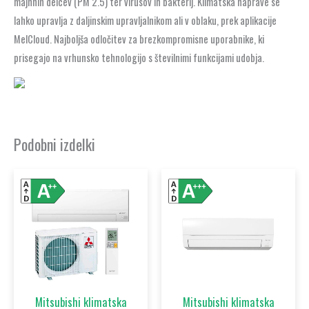
majhnih delcev (PM 2.5) ter virusov in bakterij. Klimatska naprave se
lahko upravlja z daljinskim upravljalnikom ali v oblaku, prek aplikacije
MelCloud. Najboljša odločitev za brezkompromisne uporabnike, ki
prisegajo na vrhunsko tehnologijo s številnimi funkcijami udobja.
Podobni izdelki
Ta
Ta
izdelek
izdelek
ima
ima
več
več
različic.
različic.
Možnosti
Možnost
lahko
lahko
Mitsubishi klimatska
Mitsubishi klimatska
izberete
izberet