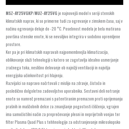
MSZ-AY25VGKP/MUZ-AY25VG
je najnovejši model v seriji stenskih
klimatskih naprav, ki so primerne tudi za ogrevanje v zimskem času, saj v
načinu ogrevanja deluje do -20 °C. Posebnost modela je bela matirana
površina stenske enote, ki se nevsiljivo integrira v sodobno opremljene
prostore.
Ker pa je pri klimatskih napravah najpomembnejša klimatizacija,
oblikovanje služi tehnologiji s katero se zagotavlja idealno usmerjanje
zračnega toka, neslišno delovanje ob najnižji ventilaciji in najvišja
energijska učinkovitost pri hlajenju.
Razvijalci so napravo načrtovali z mislijo na zdravje, čistočo in
posledično dolgoletno zadovoljstvo uporabnika. Sestavni deli notranje
enote so namreč premazani s patentiranim premazom proti oprijemanju
prašnih in maščobnih delce za zmanjšanje pogostosti čiščenja, vgrajen
ima samočistilni način za preprečevanje plesni in neprijetnih vonjav ter
filter Plasma Quad Plus s tehhnologijo za odstranjevanje mikroskopsko