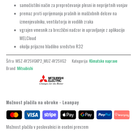
samočistilni način za preprečevanje plesni in neprijetnih vonjav
premaz proti oprijemanju prašnih in maščobnih delcev na
izmenjevalniku, ventilatorju in vodilih zraka
vgrajen vmesnik za brezžični nadzor in upravljanje z aplikacijo
MELCloud
okolju prijazno hladilno sredstvo R32
Šifra:
MSZ-AY25VGKP2_MUZ-AY25VG2
Kategorija:
Klimatske naprave
Brand:
Mitsubishi
Možnost plačila na obroke - Leanpay
Možnost plačila v poslovalnici in osebni prevzem