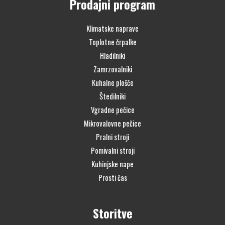
Prodajni program
Klimatske naprave
Toplotne črpalke
Hladilniki
Zamrzovalniki
Kuhalne plošče
Štedilniki
Vgradne pečice
Mikrovalovne pečice
Pralni stroji
Pomivalni stroji
Kuhinjske nape
Prosti čas
Storitve