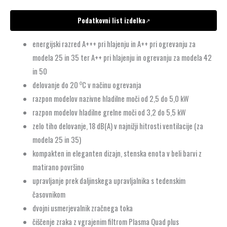
Podatkovni list izdelka
↗
energijski razred A+++ pri hlajenju in A++ pri ogrevanju za
modela 25 in 35 ter A++ pri hlajenju in ogrevanju za modela 42
in 50
delovanje do 20 ⁰C v načinu ogrevanja
razpon modelov nazivne hladilne moči od 2,5 do 5,0 kW
razpon modelov hladilne grelne moči od 3,2 do 5,5 kW
zelo tiho delovanje, 18 dB(A) v najnižji hitrosti ventilacije (za
modela 25 in 35)
kompakten in eleganten dizajn, stenska enota v beli barvi z
matirano površino
upravljanje prek daljinskega upravljalnika s tedenskim
časovnikom
dvojni usmerjevalnik zračnega toka
čiščenje zraka z vgrajenim filtrom Plasma Quad plus