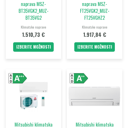
naprava MSZ-
naprava MSZ-
na
na
BT35VGK2_MUZ-
FT25VGK2_MUZ-
strani
strani
BT35VG2
FT25VGHZ2
izdelka
izdelka
Klimatske naprave
Klimatske naprave
1.510,73
€
1.917,84
€
IZBERITE MOŽNOSTI
IZBERITE MOŽNOSTI
Ta
Ta
izdelek
izdelek
ima
ima
več
več
različic.
različic.
Možnosti
Možnost
lahko
lahko
Mitsubishi klimatska
Mitsubishi klimatska
izberete
izberet