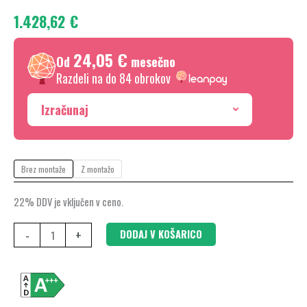
AY25VG2
1.428,62
€
količina
24,05 €
Od
mesečno
Razdeli na do 84 obrokov
Izračunaj
Brez montaže
Z montažo
22% DDV je vključen v ceno.
-
+
DODAJ V KOŠARICO