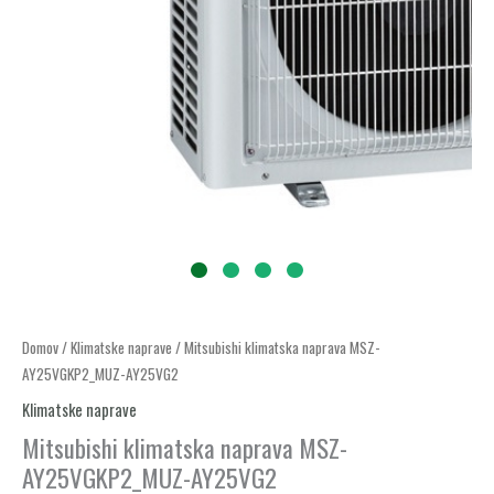
Mitsubishi
Domov
/
Klimatske naprave
/ Mitsubishi klimatska naprava MSZ-
AY25VGKP2_MUZ-AY25VG2
klimatska
naprava
Klimatske naprave
MSZ-
Mitsubishi klimatska naprava MSZ-
AY25VGKP2_MUZ-
AY25VGKP2_MUZ-AY25VG2