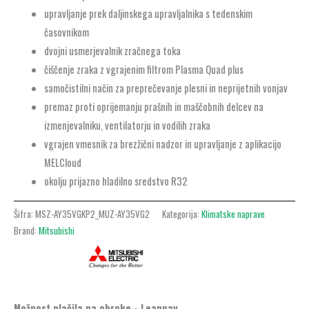
upravljanje prek daljinskega upravljalnika s tedenskim
časovnikom
dvojni usmerjevalnik zračnega toka
čiščenje zraka z vgrajenim filtrom Plasma Quad plus
samočistilni način za preprečevanje plesni in neprijetnih vonjav
premaz proti oprijemanju prašnih in maščobnih delcev na
izmenjevalniku, ventilatorju in vodilih zraka
vgrajen vmesnik za brezžični nadzor in upravljanje z aplikacijo
MELCloud
okolju prijazno hladilno sredstvo R32
Šifra:
MSZ-AY35VGKP2_MUZ-AY35VG2
Kategorija:
Klimatske naprave
Brand:
Mitsubishi
Možnost plačila na obroke - Leanpay