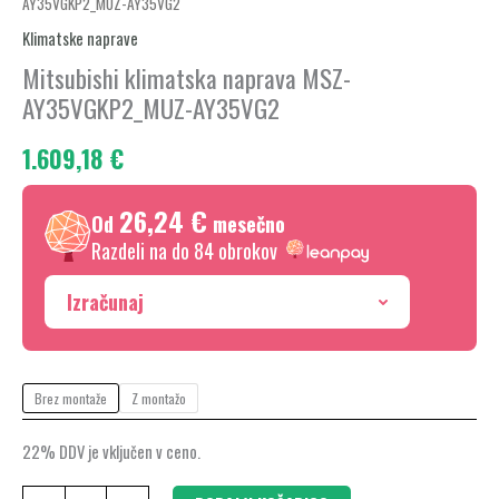
AY35VGKP2_MUZ-AY35VG2
klimatska
naprava
Klimatske naprave
MSZ-
Mitsubishi klimatska naprava MSZ-
AY35VGKP2_MUZ-
AY35VGKP2_MUZ-AY35VG2
AY35VG2
1.609,18
€
količina
26,24 €
Od
mesečno
Razdeli na do 84 obrokov
Izračunaj
Brez montaže
Z montažo
22% DDV je vključen v ceno.