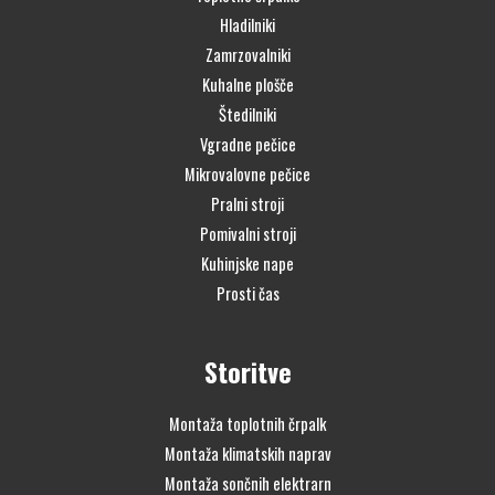
Hladilniki
Zamrzovalniki
Kuhalne plošče
Štedilniki
Vgradne pečice
Mikrovalovne pečice
Pralni stroji
Pomivalni stroji
Kuhinjske nape
Prosti čas
Storitve
Montaža toplotnih črpalk
Montaža klimatskih naprav
Montaža sončnih elektrarn