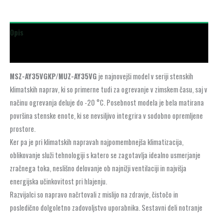
Opis
Dodatne podrobnosti
MSZ-AY35VGKP/MUZ-AY35VG
je najnovejši model v seriji stenskih
klimatskih naprav, ki so primerne tudi za ogrevanje v zimskem času, saj v
načinu ogrevanja deluje do -20 °C. Posebnost modela je bela matirana
površina stenske enote, ki se nevsiljivo integrira v sodobno opremljene
prostore.
Ker pa je pri klimatskih napravah najpomembnejša klimatizacija,
oblikovanje služi tehnologiji s katero se zagotavlja idealno usmerjanje
zračnega toka, neslišno delovanje ob najnižji ventilaciji in najvišja
energijska učinkovitost pri hlajenju.
Razvijalci so napravo načrtovali z mislijo na zdravje, čistočo in
posledično dolgoletno zadovoljstvo uporabnika. Sestavni deli notranje