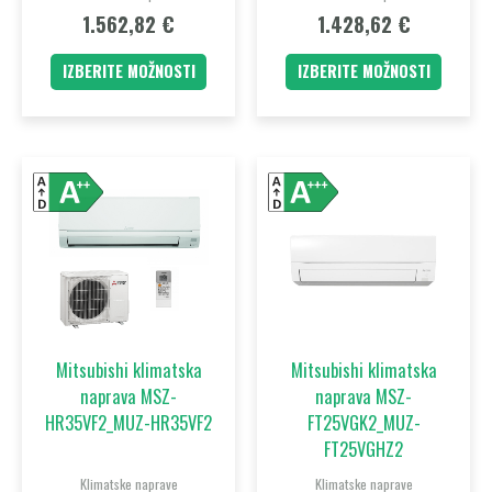
1.562,82
€
1.428,62
€
IZBERITE MOŽNOSTI
IZBERITE MOŽNOSTI
Ta
Ta
izdelek
izdelek
ima
ima
več
več
različic.
različic.
Možnosti
Možnost
lahko
lahko
Mitsubishi klimatska
Mitsubishi klimatska
izberete
izberet
naprava MSZ-
naprava MSZ-
na
na
HR35VF2_MUZ-HR35VF2
FT25VGK2_MUZ-
strani
strani
FT25VGHZ2
izdelka
izdelka
Klimatske naprave
Klimatske naprave