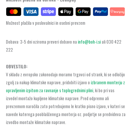
Možnost plačila v poslovalnici in osebni prevzem
Dobava: 3-5 dni oziroma preveri dobavo na
info@boh-i.si
ali 030 422
222
OBVESTILO:
V skladu z evropsko zakonodajo moramo trgovci od strank, ki se odločijo
zgolj za nakup klimatske naprave, pridobiti izjavo o
izbranem monterju z
opravljenim izpitom za ravnanje s toplogrednimi plini
, ki bo pri vas
izvedel montažo kupljene klimatske naprave. Pred odpremo ali
prevzemom naročila zato potrebujemo le kratko pisno izjavo, v kateri se
navede katerega pooblaščenega monterja oz. podjetje se predvideva za
izvedbo montaže klimatske naprave.