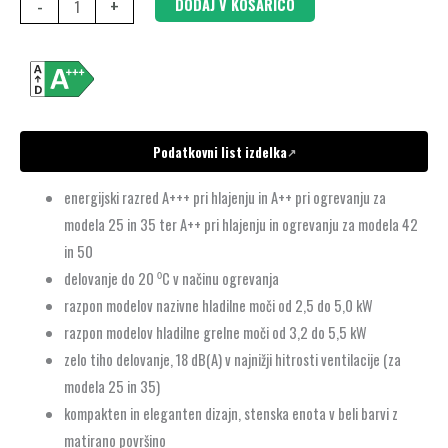
-
+
DODAJ V KOŠARICO
Podatkovni list izdelka
↗
energijski razred A+++ pri hlajenju in A++ pri ogrevanju za
modela 25 in 35 ter A++ pri hlajenju in ogrevanju za modela 42
in 50
delovanje do 20 ⁰C v načinu ogrevanja
razpon modelov nazivne hladilne moči od 2,5 do 5,0 kW
razpon modelov hladilne grelne moči od 3,2 do 5,5 kW
zelo tiho delovanje, 18 dB(A) v najnižji hitrosti ventilacije (za
modela 25 in 35)
kompakten in eleganten dizajn, stenska enota v beli barvi z
matirano površino