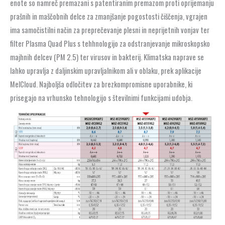
enote so namreč premazani s patentiranim premazom proti oprijemanju
prašnih in maščobnih delce za zmanjšanje pogostosti čiščenja, vgrajen
ima samočistilni način za preprečevanje plesni in neprijetnih vonjav ter
filter Plasma Quad Plus s tehhnologijo za odstranjevanje mikroskopsko
majhnih delcev (PM 2.5) ter virusov in bakterij. Klimatska naprave se
lahko upravlja z daljinskim upravljalnikom ali v oblaku, prek aplikacije
MelCloud. Najboljša odločitev za brezkompromisne uporabnike, ki
prisegajo na vrhunsko tehnologijo s številnimi funkcijami udobja.