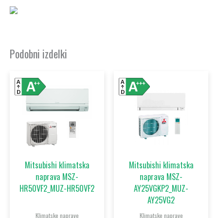
Podobni izdelki
Ta
Ta
izdelek
izdelek
ima
ima
več
več
različic.
različic.
Možnosti
Možnost
lahko
lahko
Mitsubishi klimatska
Mitsubishi klimatska
izberete
izberet
naprava MSZ-
naprava MSZ-
na
na
HR50VF2_MUZ-HR50VF2
AY25VGKP2_MUZ-
strani
strani
AY25VG2
izdelka
izdelka
Klimatske naprave
Klimatske naprave