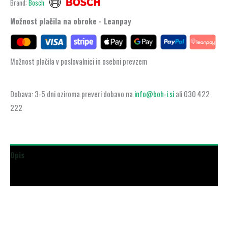
Brand:
Bosch
Možnost plačila na obroke - Leanpay
Možnost plačila v poslovalnici in osebni prevzem
Dobava: 3-5 dni oziroma preveri dobavo na
info@boh-i.si
ali 030 422
222
Opis
Dodatne podrobnosti