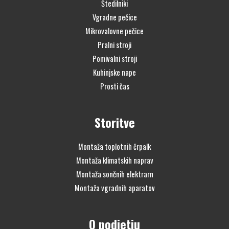
Štedilniki
Vgradne pečice
Mikrovalovne pečice
Pralni stroji
Pomivalni stroji
Kuhinjske nape
Prosti čas
Storitve
Montaža toplotnih črpalk
Montaža klimatskih naprav
Montaža sončnih elektrarn
Montaža vgradnih aparatov
O podjetju