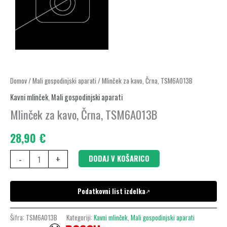
Mlinček
Domov
/
Mali gospodinjski aparati
/ Mlinček za kavo, Črna, TSM6A013B
za
Kavni mlinček
,
Mali gospodinjski aparati
kavo,
Mlinček za kavo, Črna, TSM6A013B
Črna,
28,90
€
TSM6A013B
količina
-
+
DODAJ V KOŠARICO
Podatkovni list izdelka
↗
Šifra:
TSM6A013B
Kategoriji:
Kavni mlinček
,
Mali gospodinjski aparati