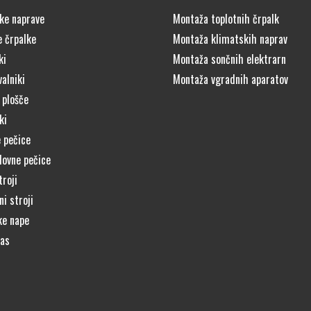
ke naprave
Montaža toplotnih črpalk
e črpalke
Montaža klimatskih naprav
ki
Montaža sončnih elektrarn
alniki
Montaža vgradnih aparatov
 plošče
ki
 pečice
lovne pečice
troji
i stroji
ke nape
čas