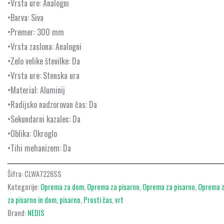
•Vrsta ure: Analogni
•Barva: Siva
•Premer: 300 mm
•Vrsta zaslona: Analogni
•Zelo velike številke: Da
•Vrsta ure: Stenska ura
•Material: Aluminij
•Radijsko nadzorovan čas: Da
•Sekundarni kazalec: Da
•Oblika: Okroglo
•Tihi mehanizem: Da
Šifra:
CLWA7226SS
Kategorije:
Oprema za dom
,
Oprema za pisarno
,
Oprema za pisarno
,
Oprema z
za pisarno in dom
,
pisarno
,
Prosti čas
,
vrt
Brand:
NEDIS