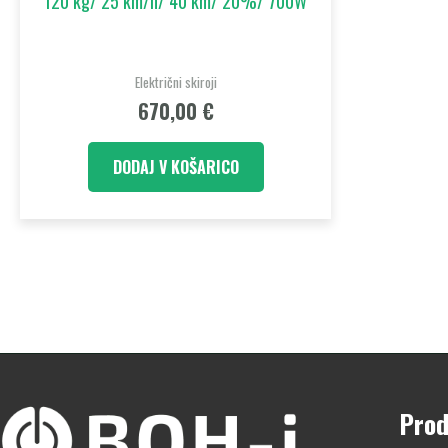
120 kg/ 25 km/h/ 40 km/ 20%/ 700W
Električni skiroji
670,00
€
DODAJ V KOŠARICO
Prod