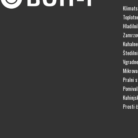
Klimats
Toplotn
Hladilni
Zamrzov
Kuhalne
Štedilni
Vgradne
Mikrova
Pralni s
Pomivaln
Kuhinjs
Prosti 