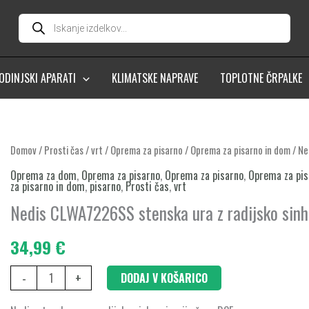
Products
search
ODINJSKI APARATI
KLIMATSKE NAPRAVE
TOPLOTNE ČRPALKE
Nedis
Domov
/
Prosti čas
/
vrt
/
Oprema za pisarno
/
Oprema za pisarno in dom
/ Ne
CLWA7226SS
Oprema za dom
,
Oprema za pisarno
,
Oprema za pisarno
,
Oprema za pis
za pisarno in dom
,
pisarno
,
Prosti čas
,
vrt
stenska
Nedis CLWA7226SS stenska ura z radijsko sinh
ura
z
34,99
€
radijsko
sinhronizacijo
-
+
DODAJ V KOŠARICO
časa