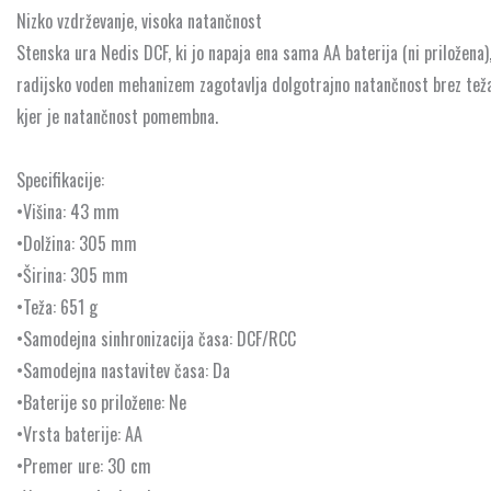
Nizko vzdrževanje, visoka natančnost
Stenska ura Nedis DCF, ki jo napaja ena sama AA baterija (ni priložena
radijsko voden mehanizem zagotavlja dolgotrajno natančnost brez težav 
kjer je natančnost pomembna.
Specifikacije:
•Višina: 43 mm
•Dolžina: 305 mm
•Širina: 305 mm
•Teža: 651 g
•Samodejna sinhronizacija časa: DCF/RCC
•Samodejna nastavitev časa: Da
•Baterije so priložene: Ne
•Vrsta baterije: AA
•Premer ure: 30 cm