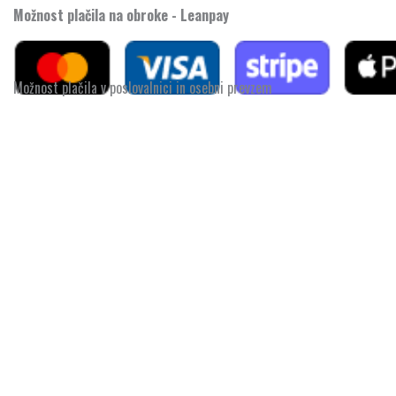
Možnost plačila na obroke - Leanpay
Možnost plačila v poslovalnici in osebni prevzem