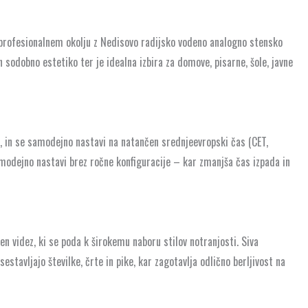
 profesionalnem okolju z Nedisovo radijsko vodeno analogno stensko
 sodobno estetiko ter je idealna izbira za domove, pisarne, šole, javne
a, in se samodejno nastavi na natančen srednjeevropski čas (CET,
samodejno nastavi brez ročne konfiguracije – kar zmanjša čas izpada in
en videz, ki se poda k širokemu naboru stilov notranjosti. Siva
stavljajo številke, črte in pike, kar zagotavlja odlično berljivost na