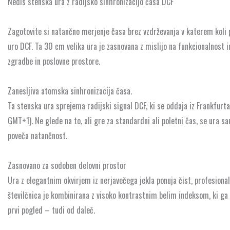
DCF
Nedis stenska ura z radijsko sinhronizacijo časa DCF
količina
Zagotovite si natančno merjenje časa brez vzdrževanja v katerem koli
uro DCF. Ta 30 cm velika ura je zasnovana z mislijo na funkcionalnost in
zgradbe in poslovne prostore.
Zanesljiva atomska sinhronizacija časa.
Ta stenska ura sprejema radijski signal DCF, ki se oddaja iz Frankfurt
GMT+1). Ne glede na to, ali gre za standardni ali poletni čas, se ura 
poveča natančnost.
Zasnovano za sodoben delovni prostor
Ura z elegantnim okvirjem iz nerjavečega jekla ponuja čist, profesional
številčnica je kombinirana z visoko kontrastnim belim indeksom, ki ga se
prvi pogled – tudi od daleč.